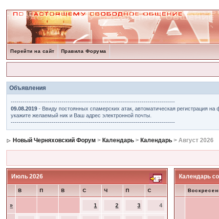
Перейти на сайт
Правила Форума
Объявления
------------------------------------------------------------------------------------
09.08.2019
- Ввиду постоянных спамерских атак, автоматическая регистрация на 
укажите желаемый ник и Ваш адрес электронной почты.
------------------------------------------------------------------------------------
Новый Черняховский Форум
>
Календарь
>
Календарь
> Август 2026
Июль 2026
Календарь со
В
П
В
С
Ч
П
С
Воскресен
»
1
2
3
4