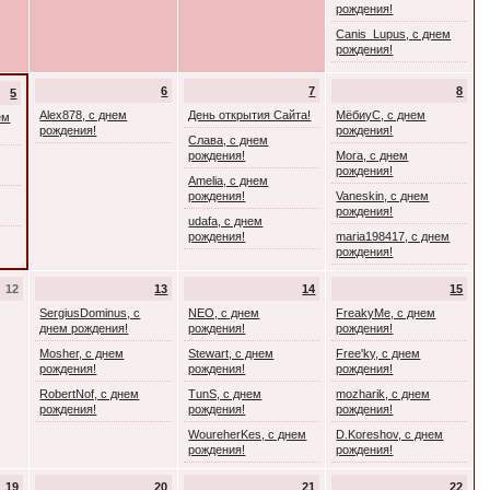
рождения!
Canis_Lupus, с днем
рождения!
6
7
8
5
Alex878, с днем
День открытия Сайта!
МёбиуС, с днем
ем
рождения!
рождения!
Слава, с днем
рождения!
Mora, с днем
рождения!
Amelia, с днем
рождения!
Vaneskin, с днем
рождения!
udafa, с днем
рождения!
maria198417, с днем
рождения!
12
13
14
15
SergiusDominus, с
NEO, с днем
FreakyMe, с днем
днем рождения!
рождения!
рождения!
Mosher, с днем
Stewart, с днем
Free'ky, с днем
рождения!
рождения!
рождения!
RobertNof, с днем
TunS, с днем
mozharik, с днем
рождения!
рождения!
рождения!
WoureherKes, с днем
D.Koreshov, с днем
рождения!
рождения!
19
20
21
22