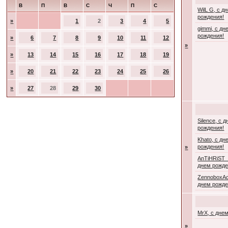
В
П
В
С
Ч
П
С
WilL G, с д
рождения!
»
1
2
3
4
5
gimmi, с дн
рождения!
»
6
7
8
9
10
11
12
»
»
13
14
15
16
17
18
19
»
20
21
22
23
24
25
26
»
27
28
29
30
Silence, с 
рождения!
Khato, с дн
рождения!
»
AnTiHRiST_
днем рожде
ZennoboxAc
днем рожде
MrX, с дне
»