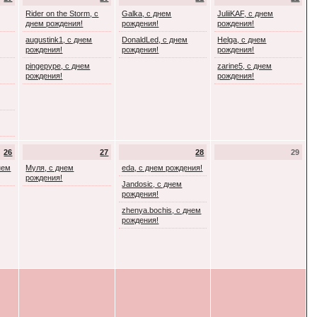
Rider on the Storm, с
Galka, с днем
JuliiKAF, с днем
днем рождения!
рождения!
рождения!
augustink1, с днем
DonaldLed, с днем
Helga, с днем
рождения!
рождения!
рождения!
pingepype, с днем
zarine5, с днем
рождения!
рождения!
26
27
28
29
днем
Муля, с днем
eda, с днем рождения!
рождения!
Jandosic, с днем
рождения!
zhenya.bochis, с днем
рождения!