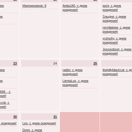
нем
Именинников: 9
AnitaJA0, с днем
катя, с днем
рождения!
рождения!
ем
Злыдня, с днем
рождения!
rermliainee, с днем
рождения!
ycimuhy, с днем
рождения!
Jesseobset, с днем
рождения!
23
24
25
днем
radist, с днем
thejollyblackcat, с 
рождения!
рождения!
ем
LientaLox, с днем
рождения!
666_, с
ния!
cob, с
ния!
30
31
м рождения!
Leo, с днем рождения!
Dogs, с днем