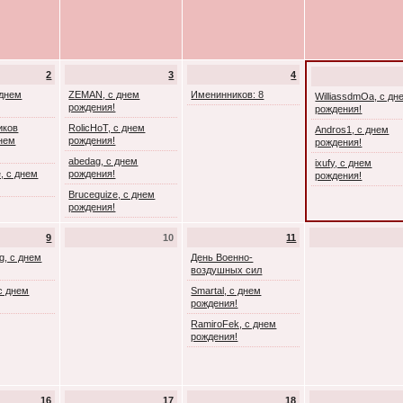
2
3
4
 днем
ZEMAN, с днем
Именинников: 8
WilliassdmOa, с дн
рождения!
рождения!
иков
RolicHoT, с днем
Andros1, с днем
днем
рождения!
рождения!
abedag, с днем
ixufy, с днем
, с днем
рождения!
рождения!
Brucequize, с днем
рождения!
9
10
11
g, с днем
День Военно-
воздушных сил
с днем
Smartal, с днем
рождения!
RamiroFek, с днем
рождения!
16
17
18