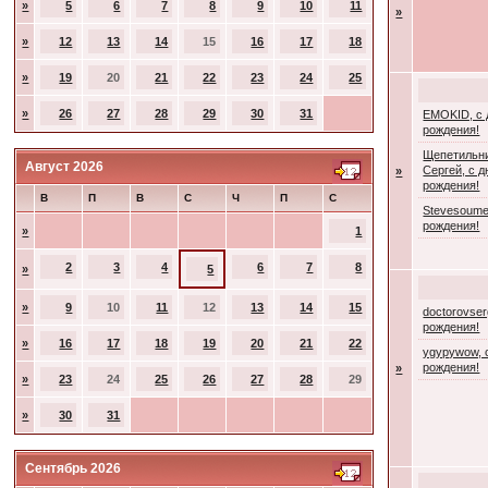
»
5
6
7
8
9
10
11
»
»
12
13
14
15
16
17
18
»
19
20
21
22
23
24
25
»
26
27
28
29
30
31
EMOKID, с
рождения!
Щепетильн
Август 2026
Сергей, с 
»
рождения!
В
П
В
С
Ч
П
С
Stevesoume
рождения!
»
1
2
3
4
6
7
8
»
5
»
9
10
11
12
13
14
15
doctorovser
рождения!
»
16
17
18
19
20
21
22
ygypywow, 
рождения!
»
»
23
24
25
26
27
28
29
»
30
31
Сентябрь 2026