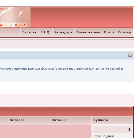
Галерея
F.A.Q.
Календарь
Пользователи
Поиск
Помощь
а почту администратора форума (указана на странице контактов на сайте) и
Четверг
Пятница
Суббота
1
chief, с днем