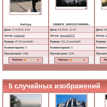
Наб4.jpg
13668876_1658312074489940...
Дата:
17.8.2019, 9:24
Дата:
8.8.2016, 12:19
Дата:
8.8
Автор:
kubanoid
Автор:
gennadi1973
Автор:
Размер:
87.83 килобайт
Размер:
101.12 килобайт
Размер:
Комментариев:
0
Комментариев:
0
Коммент
Просмотров:
1456
Просмотров:
2126
Просмо
Рейтинг
Рейтинг
Ре
5 случайных изображений