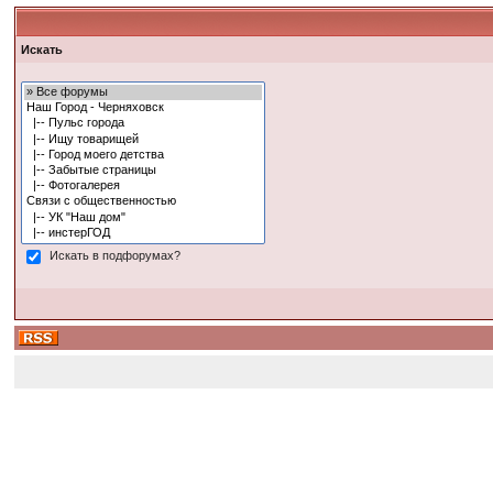
Искать
Искать в подфорумах?