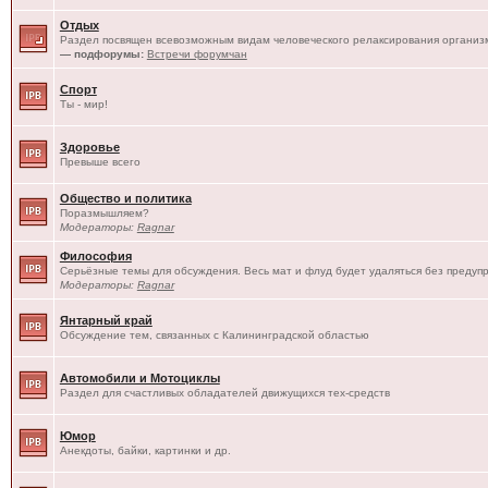
Отдых
Раздел посвящен всевозможным видам человеческого релаксирования организм
— подфорумы:
Встречи форумчан
Спорт
Ты - мир!
Здоровье
Превыше всего
Общество и политика
Поразмышляем?
Модераторы:
Ragnar
Философия
Серьёзные темы для обсуждения. Весь мат и флуд будет удаляться без предуп
Модераторы:
Ragnar
Янтарный край
Обсуждение тем, связанных с Калининградской областью
Автомобили и Мотоциклы
Раздел для счастливых обладателей движущихся тех-средств
Юмор
Анекдоты, байки, картинки и др.