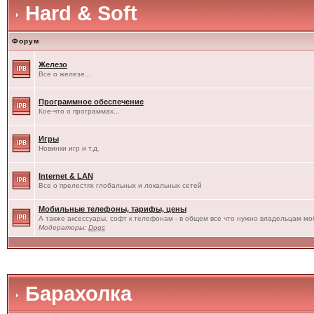
Hard & Soft
Форум
Железо
Все о железе...
Программное обеспечение
Кое-что о программах...
Игры
Новинки игр и т.д.
Internet & LAN
Все о прелестях глобальных и локальных сетей
Мобильные телефоны, тарифы, цены
А также аксессуары, софт к телефонам - в общем все что нужно владельцам моб
Модераторы:
Dogs
Барахолка