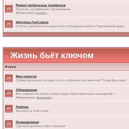
Ремонт мобильных телефонов
Разлочка, русификация, обслуживание
Модераторы:
format:c
Депутаты ГорСовета
Отчёты о деятельности депутатов и обсуждение работы Черняховской думы
Жизнь бьёт ключом
Форум
Мои новости
С Вами произошло сегодня что-то особенное или памятное? Тогда Вам сюда!
Образование
Все о прелестях учебы в любых видах образовательных учреждений :)
Модераторы:
Зенитовец
Любовь
Как много в этом слове...
Поздравления
Сделаем приятное себе и близким!