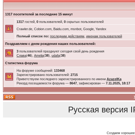
1317 посетителей за последние 15 минут
1317
гостей,
0
пользователей,
0
скрытых пользователей
Crawler.de, Cobion.com, Baidu.com, msnbot, Google, Yandex
Полный список по:
последним действиям
,
именам пользователей
Поздравляем с днем рождения наших пользователей:
3
пользователей празднуют сегодня свой день рождения
Слава
(
46
),
Amelia
(
38
),
udafa
(
38
)
Статистика форума
На форуме сообщений:
133468
Зарегистрировано пользователей:
2715
Приветствуем последнего зарегистрированного по имени
AzazelKa
Рекорд посещаемости форума —
8647
, зафиксирован —
7.11.2025, 18:17
Русская версия
I
Создаем хорошее