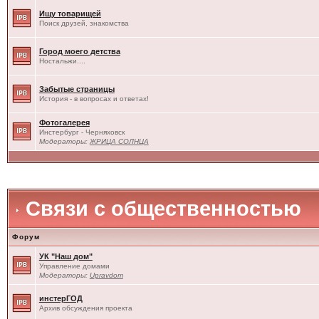
Ищу товарищей
Поиск друзей, знакомства
Город моего детства
Ностальжи....
Забытые страницы
История - в вопросах и ответах!
Фотогалерея
Инстербург - Черняховск
Модераторы:
ЖРИЦА СОЛНЦА
Связи с общественностью
Форум
УК "Наш дом"
Управление домами
Модераторы:
Upravdom
инстерГОД
Архив обсуждения проекта