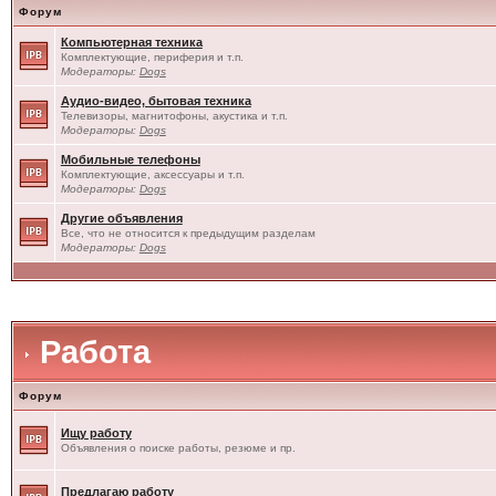
Форум
Компьютерная техника
Комплектующие, периферия и т.п.
Модераторы:
Dogs
Аудио-видео, бытовая техника
Телевизоры, магнитофоны, акустика и т.п.
Модераторы:
Dogs
Мобильные телефоны
Комплектующие, аксессуары и т.п.
Модераторы:
Dogs
Другие объявления
Все, что не относится к предыдущим разделам
Модераторы:
Dogs
Работа
Форум
Ищу работу
Объявления о поиске работы, резюме и пр.
Предлагаю работу