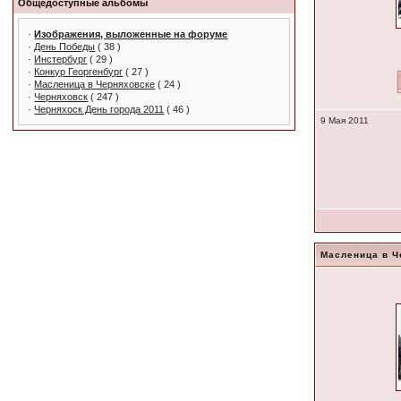
Общедоступные альбомы
·
Изображения, выложенные на форуме
·
День Победы
( 38 )
·
Инстербург
( 29 )
·
Конкур Георгенбург
( 27 )
·
Масленица в Черняховске
( 24 )
·
Черняховск
( 247 )
·
Черняхоск День города 2011
( 46 )
9 Мая 2011
Масленица в Ч