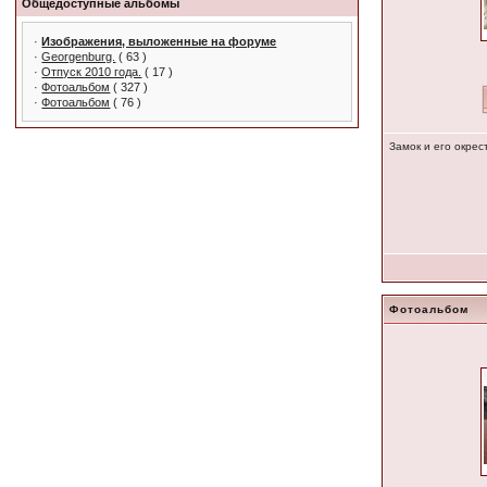
Общедоступные альбомы
·
Изображения, выложенные на форуме
·
Georgenburg.
( 63 )
·
Отпуск 2010 года.
( 17 )
·
Фотоальбом
( 327 )
·
Фотоальбом
( 76 )
Замок и его окрес
Фотоальбом