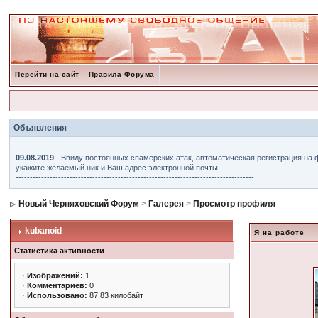
Перейти на сайт
Правила Форума
Объявления
------------------------------------------------------------------------------------
09.08.2019
- Ввиду постоянных спамерских атак, автоматическая регистрация на 
укажите желаемый ник и Ваш адрес электронной почты.
------------------------------------------------------------------------------------
Новый Черняховский Форум
>
Галерея
>
Просмотр профиля
kubanoid
Я на работе
Статистика активности
·
Изображений:
1
·
Комментариев:
0
·
Использовано:
87.83 килобайт