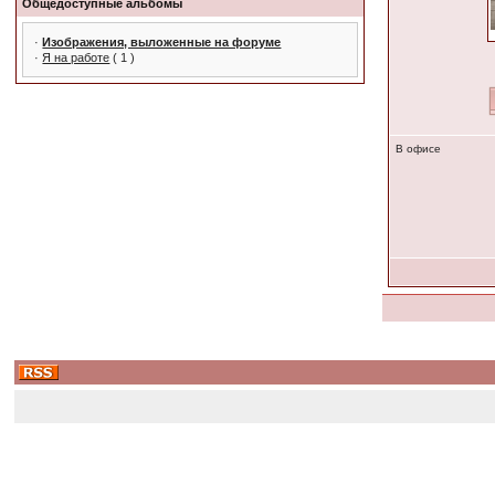
Общедоступные альбомы
·
Изображения, выложенные на форуме
·
Я на работе
( 1 )
В офисе