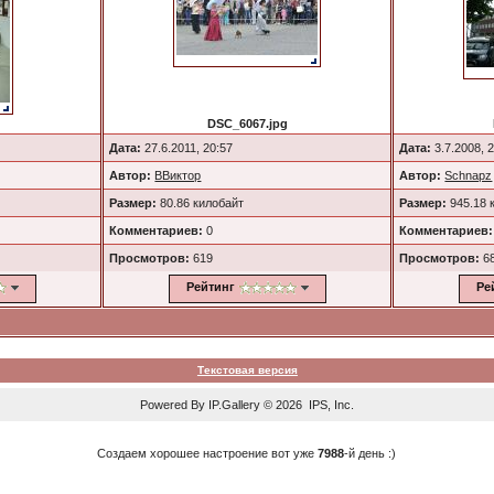
DSC_6067.jpg
Дата:
27.6.2011, 20:57
Дата:
3.7.2008, 
Автор:
ВВиктор
Автор:
Schnapz
Размер:
80.86 килобайт
Размер:
945.18 
Комментариев:
0
Комментариев:
Просмотров:
619
Просмотров:
6
Рейтинг
Ре
Текстовая версия
Powered By
IP.Gallery
© 2026 IPS, Inc.
Создаем хорошее настроение вот уже
7988
-й день :)