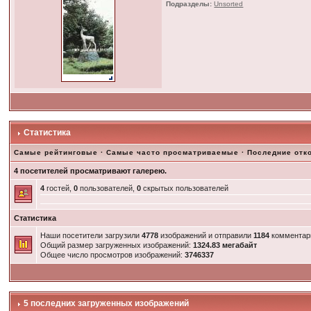
Подразделы:
Unsorted
Статистика
Самые рейтинговые
·
Самые часто просматриваемые
·
Последние отк
4 посетителей просматривают галерею.
4
гостей,
0
пользователей,
0
скрытых пользователей
Статистика
Наши посетители загрузили
4778
изображений и отправили
1184
комментар
Общий размер загруженных изображений:
1324.83 мегабайт
Общее число просмотров изображений:
3746337
5 последних загруженных изображений