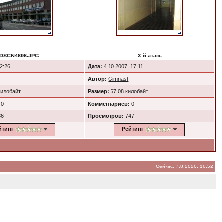
DSCN4696.JPG
3-й этаж.
22:26
Дата:
4.10.2007, 17:11
Автор:
Gimnast
килобайт
Размер:
67.08 килобайт
0
Комментариев:
0
86
Просмотров:
747
йтинг
Рейтинг
Сейчас: 7.8.2026, 16:52