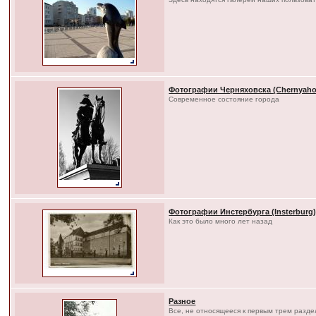
Фотографии Черняховска (Chernyaho
Современное состояние города
Фотографии Инстербурга (Insterburg
Как это было много лет назад
Разное
Все, не относящееся к первым трем разд