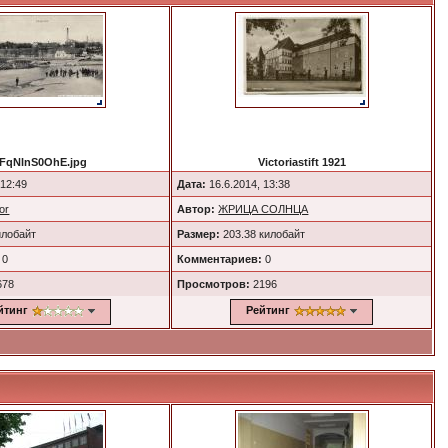
FqNlnS0OhE.jpg
Victoriastift 1921
 12:49
Дата:
16.6.2014, 13:38
or
Автор:
ЖРИЦА СОЛНЦА
илобайт
Размер:
203.38 килобайт
0
Комментариев:
0
678
Просмотров:
2196
йтинг
Рейтинг