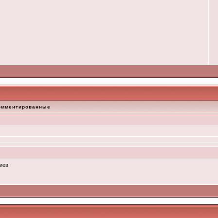
омментированные
иев.