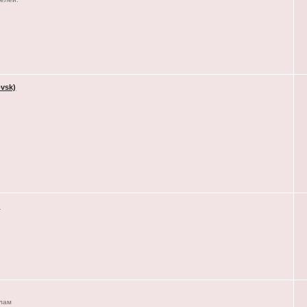
vsk)
)
елам