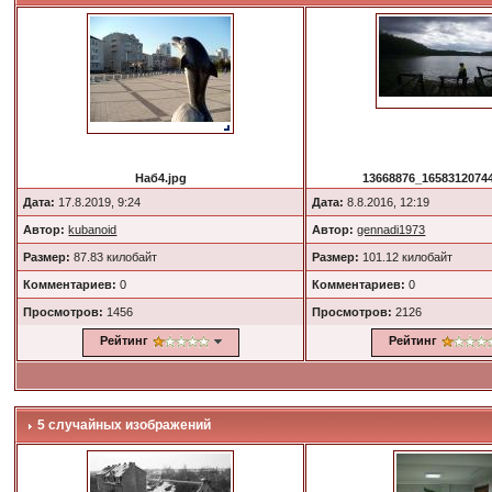
Наб4.jpg
13668876_16583120744
Дата:
17.8.2019, 9:24
Дата:
8.8.2016, 12:19
Автор:
kubanoid
Автор:
gennadi1973
Размер:
87.83 килобайт
Размер:
101.12 килобайт
Комментариев:
0
Комментариев:
0
Просмотров:
1456
Просмотров:
2126
Рейтинг
Рейтинг
5 случайных изображений