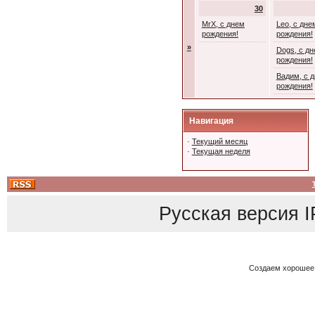
30
MrX, с днем
Leo, с дне
рождения!
рождения!
»
Dogs, с д
рождения!
Вадим, с 
рождения!
Навигация
·
Текущий месяц
·
Текущая неделя
Русская версия
I
Создаем хорошее