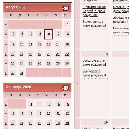
рождения!
рождения!
Август 2026
Щепетильников
RolicHoT, 
Сергей, с днем
днем рожд
рождения!
В
П
В
С
Ч
П
С
»
abedag, с 
Stevesoume, с
рождения!
»
1
днем рождения!
Brucequize
днем рожд
2
3
4
5
7
8
»
6
»
9
10
11
12
13
14
15
»
16
17
18
19
20
21
22
9
doctorovserg, с
»
23
24
25
26
27
28
29
днем рождения!
ygypywow, с
»
30
31
днем рождения!
»
Сентябрь 2026
В
П
В
С
Ч
П
С
»
1
2
3
4
5
»
6
7
8
9
10
11
12
16
»
13
14
15
16
17
18
19
WilL G, с днем
Именинник