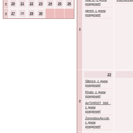
»
20
21
22
23
24
25
26
рождения!
gimmi, с днем
»
27
28
29
30
рождения!
»
23
Silence, с днем
рождения!
Khato, с днем
рождения!
»
AnTiHRiST_666_,
с днем
рождения!
ZennoboxAccob,
с днем
рождения!