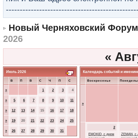
-----------------------------------------------
Новый Черняховский Форум
2026
«
Авг
Июль 2026
Календарь событий и именин
В
П
В
С
Ч
П
С
Воскресенье
Понедель
»
1
2
3
4
»
5
6
7
8
9
10
11
»
»
12
13
14
15
16
17
18
»
19
20
21
22
23
24
25
2
»
26
27
28
29
30
31
EMOKID, с днем
ZEMAN, с 