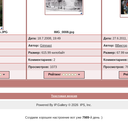
6.JPG
IMG_0008.jpg
Дата:
18.7.2008, 19:49
Дата:
27.6.2011,
Автор:
Gimnast
Автор:
ВВиктор
Размер:
615.99 килобайт
Размер:
67.99 к
Комментариев:
2
Комментариев:
Просмотров:
1073
Просмотров:
7
Рейтинг
Ре
Текстовая версия
Powered By
IP.Gallery
© 2026 IPS, Inc.
Создаем хорошее настроение вот уже
7989
-й день :)