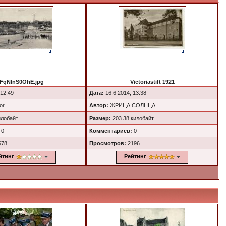
FqNlnS0OhE.jpg
Victoriastift 1921
 12:49
Дата:
16.6.2014, 13:38
or
Автор:
ЖРИЦА СОЛНЦА
илобайт
Размер:
203.38 килобайт
0
Комментариев:
0
678
Просмотров:
2196
йтинг
Рейтинг