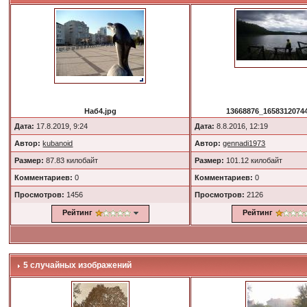
Наб4.jpg
13668876_16583120744
Дата:
17.8.2019, 9:24
Дата:
8.8.2016, 12:19
Автор:
kubanoid
Автор:
gennadi1973
Размер:
87.83 килобайт
Размер:
101.12 килобайт
Комментариев:
0
Комментариев:
0
Просмотров:
1456
Просмотров:
2126
Рейтинг
Рейтинг
5 случайных изображений