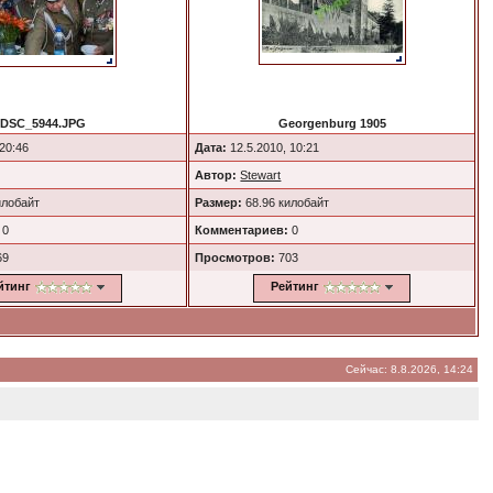
DSC_5944.JPG
Georgenburg 1905
 20:46
Дата:
12.5.2010, 10:21
Автор:
Stewart
илобайт
Размер:
68.96 килобайт
0
Комментариев:
0
69
Просмотров:
703
йтинг
Рейтинг
Сейчас: 8.8.2026, 14:24