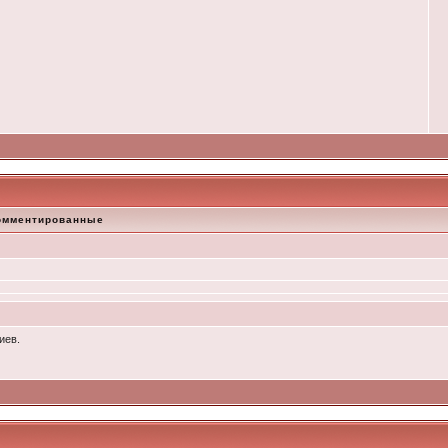
омментированные
иев.