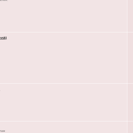
vsk)
)
елам