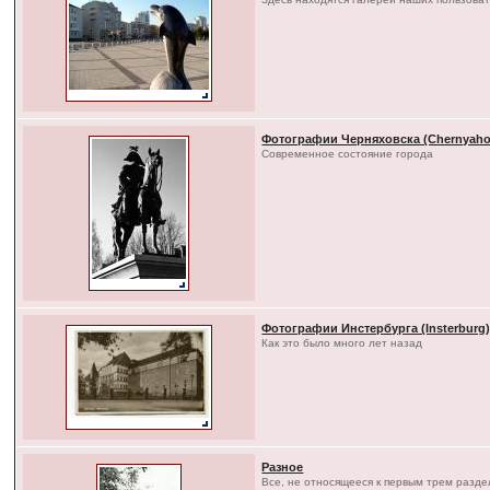
Фотографии Черняховска (Chernyaho
Современное состояние города
Фотографии Инстербурга (Insterburg
Как это было много лет назад
Разное
Все, не относящееся к первым трем разд