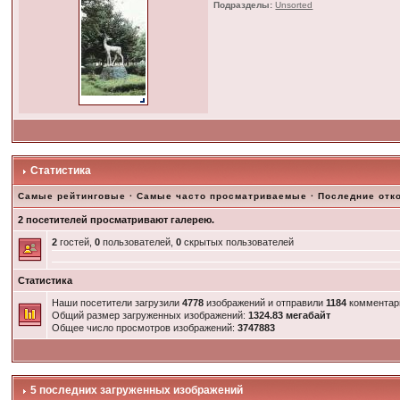
Подразделы:
Unsorted
Статистика
Самые рейтинговые
·
Самые часто просматриваемые
·
Последние отк
2 посетителей просматривают галерею.
2
гостей,
0
пользователей,
0
скрытых пользователей
Статистика
Наши посетители загрузили
4778
изображений и отправили
1184
комментар
Общий размер загруженных изображений:
1324.83 мегабайт
Общее число просмотров изображений:
3747883
5 последних загруженных изображений