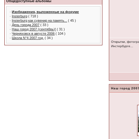
Общедоступные альбомы
·
Изображения, выложенные на форуме
·
Insterburg
( 718 )
·
Insterburg как сувенир на память...
( 45 )
·
День города 2007
( 33 )
·
Наш город 2007 (сентябрь)!
( 31 )
·
Черняховск в августе 2006
( 104 )
·
Школа N°4 2007 год.
( 34 )
Открытки, фотогр
Инстербурге...
Наш город 2007