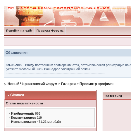
Перейти на сайт
Правила Форума
Объявления
------------------------------------------------------------------------------------
09.08.2019
- Ввиду постоянных спамерских атак, автоматическая регистрация на 
укажите желаемый ник и Ваш адрес электронной почты.
------------------------------------------------------------------------------------
Новый Черняховский Форум
>
Галерея
>
Просмотр профиля
Gimnast
Insterburg
Статистика активности
·
Изображений:
965
·
Комментариев:
119
·
Использовано:
471.21 мегабайт