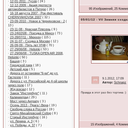
·
12-01-2011 - Гусев
( 24 )
·
12-12-2009 - Акция протеста
95 Изображений, 25 Комм
автомобилистов в Питере
( 26 )
·
16-18 августа 2007 - Рок-фестиваль
CHERNYAHOVSK 2007
( 32 )
05/01/12 - VII Зимняя сход
·
23-09-2010 - Новое в Черняховске - 2
(
13 )
·
23-11-08 - Красная Плесень
( 9 )
·
23-24\02\08 - Поездка в Минск
( 73 )
·
23-28/07/11 - Мюнхен
( 115 )
·
24-11-07 - Сходка в Москве
( 12 )
·
26-09-09 - Пять лет НЧФ
( 70 )
·
27-29/06/08 - Helsinki
( 53 )
·
27-29/06/08 - TUSKA OPEN AIR 2008,
Helsinki
( 50 )
·
Башня
( 3 )
·
Городской парк
( 18 )
·
Детский дом
( 5 )
·
Дорога от остановки "6-ки" до ул.
Гастелло
( 11 )
9.1.2012, 17:09
·
Дорога с ул. Российской до 4-ой школы
Автор:
Schnapz
через поле
( 17 )
·
Ж\д вокзал
( 12 )
Правда в этот раз без тортика :)
·
Замок "Инстербург"
( 11 )
·
Калининград
( 29 )
·
Мост через Анграпу
( 3 )
·
Осень 2013 - Прага \ Вена
( 19 )
·
Свобода слова в России
( 19 )
·
Свято-Михайловский Собор
( 8 )
·
Старый Инстербург
( 16 )
·
ул. Ленина, д. 3
( 6 )
15 Изображений, 4 Комм
·
ул. Победы, д. 37
( 7 )