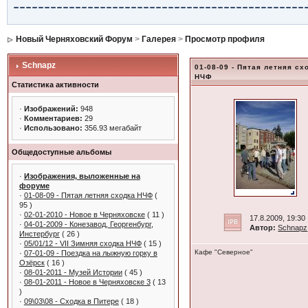
-----------------------------------------------
Новый Черняховский Форум
>
Галерея
>
Просмотр профиля
Schnapz
01-08-09 - Пятая летняя сх
НЧФ
Статистика активности
·
Изображений:
948
·
Комментариев:
29
·
Использовано:
356.93 мегабайт
Общедоступные альбомы
·
Изображения, выложенные на
форуме
·
01-08-09 - Пятая летняя сходка НЧФ
(
95 )
·
02-01-2010 - Новое в Черняховске
( 11 )
17.8.2009, 19:30
·
04-01-2009 - Конезавод, Георгенбург,
Автор:
Schnapz
Инстербург
( 26 )
·
05/01/12 - VII Зимняя сходка НЧФ
( 15 )
Кафе "Северное"
·
07-01-09 - Поездка на лыжную горку в
Озёрск
( 16 )
·
08-01-2011 - Музей Истории
( 45 )
·
08-01-2011 - Новое в Черняховске 3
( 13
)
·
09\03\08 - Сходка в Питере
( 18 )