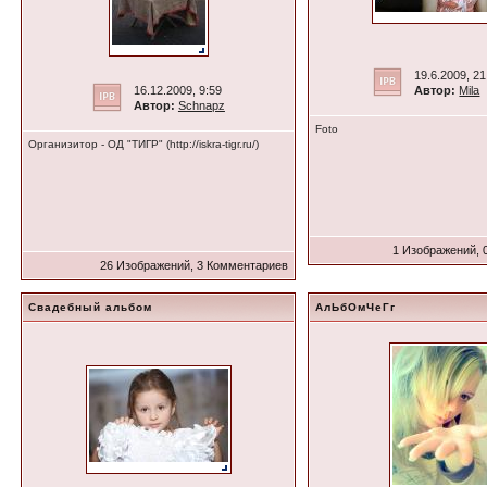
19.6.2009, 21
16.12.2009, 9:59
Автор:
Mila
Автор:
Schnapz
Foto
Организитор - ОД "ТИГР" (http://iskra-tigr.ru/)
1 Изображений, 
26 Изображений, 3 Комментариев
Свадебный альбом
АлЬбОмЧеГг