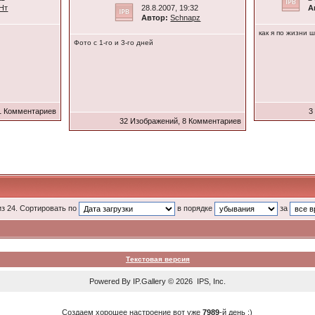
Hт
28.8.2007, 19:32
А
Автор:
Schnapz
как я по жизни
Фото с 1-го и 3-го дней
1 Комментариев
3
32 Изображений, 8 Комментариев
из 24. Сортировать по
в порядке
за
Текстовая версия
Powered By
IP.Gallery
© 2026 IPS, Inc.
Создаем хорошее настроение вот уже
7989
-й день :)