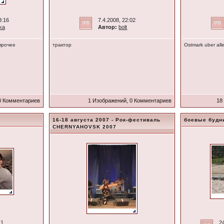
8:16
7.4.2008, 22:02
ka
Автор:
bolt
прочее
трактор
Ostmark uber all
0 Комментариев
1 Изображений, 0 Комментариев
18
16-18 августа 2007 - Рок-фестиваль
боевые будн
CHERNYAHOVSK 2007
11
2