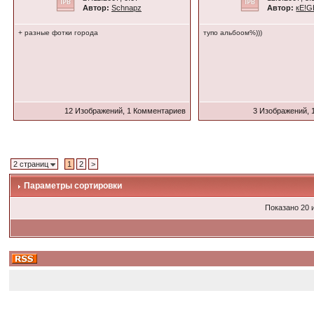
Автор:
Schnapz
Автор:
кE!G
+ разные фотки города
тупо альбоом%)))
12 Изображений, 1 Комментариев
3 Изображений, 
2 страниц
1
2
>
Параметры сортировки
Показано 20 