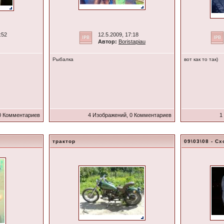
:52
12.5.2009, 17:18
Автор:
Boristapiau
Рыбалка
вот как то так)
0 Комментариев
4 Изображений, 0 Комментариев
1
трактор
09\03\08 - С