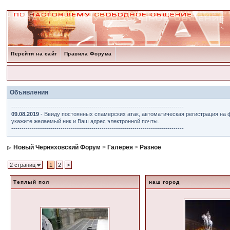
Перейти на сайт
Правила Форума
Объявления
------------------------------------------------------------------------------------
09.08.2019
- Ввиду постоянных спамерских атак, автоматическая регистрация на 
укажите желаемый ник и Ваш адрес электронной почты.
------------------------------------------------------------------------------------
Новый Черняховский Форум
>
Галерея
>
Разное
2 страниц
1
2
>
Теплый пол
наш город