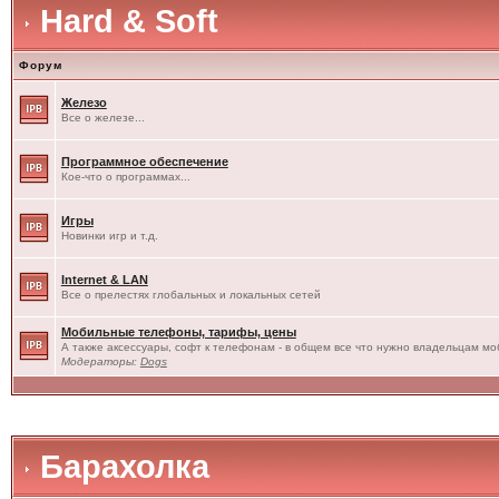
Hard & Soft
Форум
Железо
Все о железе...
Программное обеспечение
Кое-что о программах...
Игры
Новинки игр и т.д.
Internet & LAN
Все о прелестях глобальных и локальных сетей
Мобильные телефоны, тарифы, цены
А также аксессуары, софт к телефонам - в общем все что нужно владельцам моб
Модераторы:
Dogs
Барахолка