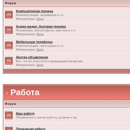
Форум
Компьютерная техника
Комплектующие, периферия и т.п.
Модераторы:
Dogs
Аудио-видео, бытовая техника
Телевизоры, магнитофоны, акустика и т.п.
Модераторы:
Dogs
Мобильные телефоны
Комплектующие, аксессуары и т.п.
Модераторы:
Dogs
Другие объявления
Все, что не относится к предыдущим разделам
Модераторы:
Dogs
Работа
Форум
Ищу работу
Объявления о поиске работы, резюме и пр.
Предлагаю работу