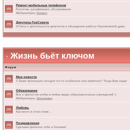
Ремонт мобильных телефонов
Разлочка, русификация, обслуживание
Модераторы:
format:c
Депутаты ГорСовета
Отчёты о деятельности депутатов и обсуждение работы Черняховской думы
Жизнь бьёт ключом
Форум
Мои новости
С Вами произошло сегодня что-то особенное или памятное? Тогда Вам сюда!
Образование
Все о прелестях учебы в любых видах образовательных учреждений :)
Модераторы:
Зенитовец
Любовь
Как много в этом слове...
Поздравления
Сделаем приятное себе и близким!