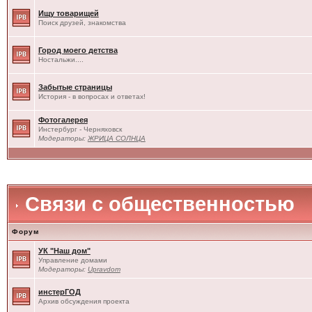
Ищу товарищей
Поиск друзей, знакомства
Город моего детства
Ностальжи....
Забытые страницы
История - в вопросах и ответах!
Фотогалерея
Инстербург - Черняховск
Модераторы:
ЖРИЦА СОЛНЦА
Связи с общественностью
Форум
УК "Наш дом"
Управление домами
Модераторы:
Upravdom
инстерГОД
Архив обсуждения проекта