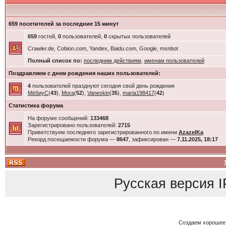
659 посетителей за последние 15 минут
659
гостей,
0
пользователей,
0
скрытых пользователей
Crawler.de, Cobion.com, Yandex, Baidu.com, Google, msnbot
Полный список по:
последним действиям
,
именам пользователей
Поздравляем с днем рождения наших пользователей:
4
пользователей празднуют сегодня свой день рождения
МёбиуС
(
43
),
Mora
(
52
),
Vaneskin
(
35
),
maria198417
(
42
)
Статистика форума
На форуме сообщений:
133468
Зарегистрировано пользователей:
2715
Приветствуем последнего зарегистрированного по имени
AzazelKa
Рекорд посещаемости форума —
8647
, зафиксирован —
7.11.2025, 18:17
Русская версия
I
Создаем хорошее