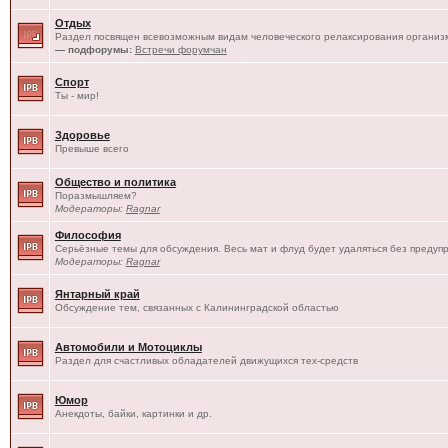
Отдых
Раздел посвящен всевозможным видам человеческого релаксирования организм
— подфорумы:
Встречи форумчан
Спорт
Ты - мир!
Здоровье
Превыше всего
Общество и политика
Поразмышляем?
Модераторы:
Ragnar
Философия
Серьёзные темы для обсуждения. Весь мат и флуд будет удаляться без предуп
Модераторы:
Ragnar
Янтарный край
Обсуждение тем, связанных с Калининградской областью
Автомобили и Мотоциклы
Раздел для счастливых обладателей движущихся тех-средств
Юмор
Анекдоты, байки, картинки и др.