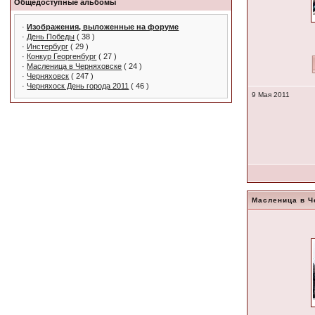
Общедоступные альбомы
·
Изображения, выложенные на форуме
·
День Победы
( 38 )
·
Инстербург
( 29 )
·
Конкур Георгенбург
( 27 )
·
Масленица в Черняховске
( 24 )
·
Черняховск
( 247 )
·
Черняхоск День города 2011
( 46 )
9 Мая 2011
Масленица в Ч