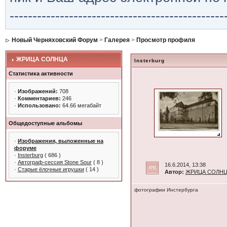
-----------------------------------------------
Новый Черняховский Форум
>
Галерея
>
Просмотр профиля
ЖРИЦА СОЛНЦА
Insterburg
Статистика активности
·
Изображений:
708
·
Комментариев:
246
·
Использовано:
64.66 мегабайт
Общедоступные альбомы
·
Изображения, выложенные на
форуме
·
Insterburg
( 686 )
·
Автограф-сессия Stone Sour
( 8 )
16.6.2014, 13:38
·
Старые ёлочные игрушки
( 14 )
Автор:
ЖРИЦА СОЛН
фотографии Инстербурга