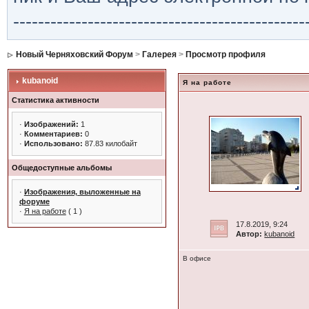
-----------------------------------------------
Новый Черняховский Форум
>
Галерея
>
Просмотр профиля
kubanoid
Я на работе
Статистика активности
·
Изображений:
1
·
Комментариев:
0
·
Использовано:
87.83 килобайт
Общедоступные альбомы
·
Изображения, выложенные на
форуме
·
Я на работе
( 1 )
17.8.2019, 9:24
Автор:
kubanoid
В офисе