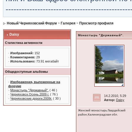
-----------------------------------------------
Новый Черняховский Форум
>
Галерея
>
Просмотр профиля
Daisy
Монастырь "Державный".
Статистика активности
·
Изображений:
152
·
Комментариев:
29
·
Использовано:
73.91 мегабайт
Общедоступные альбомы
·
Изображения, выложенные на
форуме
·
Монастырь "Державный".
( 46 )
·
Черняховск.Осень.2009 г.
( 76 )
14.2.2010, 5:29
·
Черняховские дороги.2009г.
( 30 )
Автор:
Daisy
Женский монастырь.Гвардейский
район,Калиниградская обл.