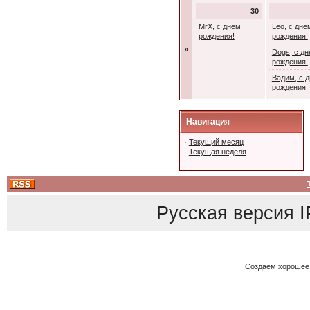
30
MrX, с днем
Leo, с дне
рождения!
рождения!
»
Dogs, с д
рождения!
Вадим, с 
рождения!
Навигация
·
Текущий месяц
·
Текущая неделя
Русская версия
I
Создаем хорошее