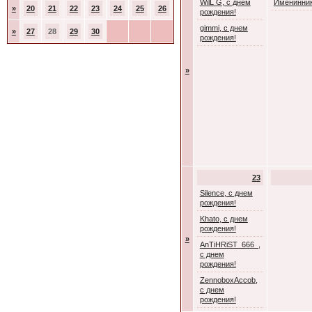
WilL G, с днем
Именинник
»
20
21
22
23
24
25
26
рождения!
gimmi, с днем
»
27
28
29
30
рождения!
»
23
Silence, с днем
рождения!
Khato, с днем
рождения!
»
AnTiHRiST_666_,
с днем
рождения!
ZennoboxAccob,
с днем
рождения!