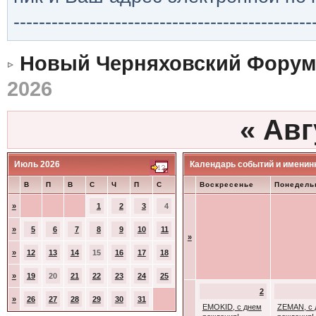
-----------------------------------------------
Новый Черняховский Форум
2026
«
Авг
Июль 2026
Календарь событий и именин
В
П
В
С
Ч
П
С
Воскресенье
Понедель
»
1
2
3
4
»
5
6
7
8
9
10
11
»
»
12
13
14
15
16
17
18
»
19
20
21
22
23
24
25
2
»
26
27
28
29
30
31
EMOKID, с днем
ZEMAN, с 