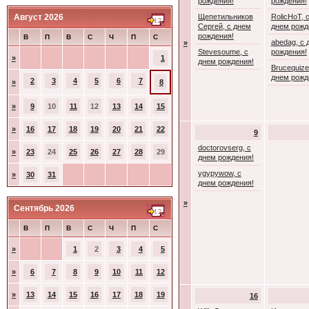
рождения!
рождения!
Август 2026
Щепетильников
RolicHoT, 
Сергей, с днем
днем рожд
рождения!
В
П
В
С
Ч
П
С
abedag, с 
»
Stevesoume, с
рождения!
»
1
днем рождения!
Brucequize
днем рожд
2
3
4
5
6
7
»
8
»
9
10
11
12
13
14
15
»
16
17
18
19
20
21
22
9
doctorovserg, с
»
23
24
25
26
27
28
29
днем рождения!
ygypywow, с
»
30
31
днем рождения!
»
Сентябрь 2026
В
П
В
С
Ч
П
С
»
1
2
3
4
5
»
6
7
8
9
10
11
12
»
13
14
15
16
17
18
19
16