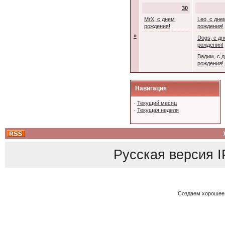
30
MrX, с днем
Leo, с дне
рождения!
рождения!
»
Dogs, с д
рождения!
Вадим, с 
рождения!
Навигация
·
Текущий месяц
·
Текущая неделя
Русская версия
I
Создаем хорошее