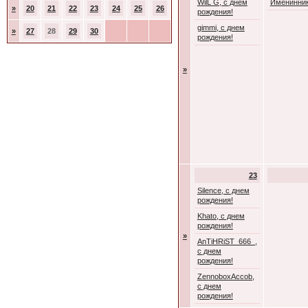
WilL G, с днем
Именинник
»
20
21
22
23
24
25
26
рождения!
gimmi, с днем
»
27
28
29
30
рождения!
»
23
Silence, с днем
рождения!
Khato, с днем
рождения!
»
AnTiHRiST_666_,
с днем
рождения!
ZennoboxAccob,
с днем
рождения!