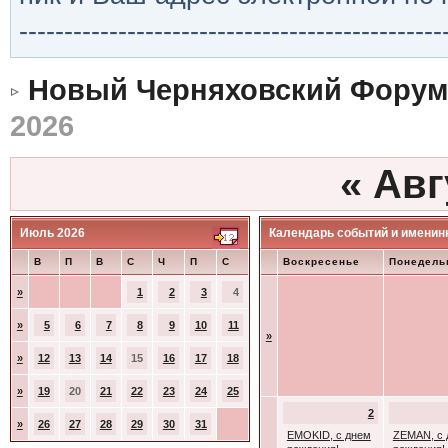
-----------------------------------------------
Новый Черняховский Форум
2026
«
Авг
Июль 2026
Календарь событий и именин
В
П
В
С
Ч
П
С
Воскресенье
Понедель
»
1
2
3
4
»
5
6
7
8
9
10
11
»
»
12
13
14
15
16
17
18
»
19
20
21
22
23
24
25
2
»
26
27
28
29
30
31
EMOKID, с днем
ZEMAN, с 