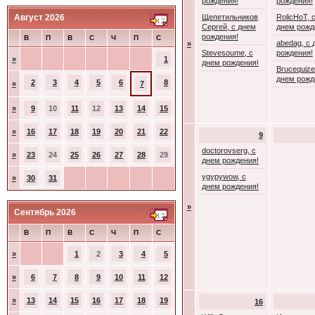
рождения!
рождения!
Август 2026
Щепетильников
RolicHoT, 
Сергей, с днем
днем рожд
рождения!
В
П
В
С
Ч
П
С
abedag, с 
»
Stevesoume, с
рождения!
»
1
днем рождения!
Brucequize
днем рожд
2
3
4
5
6
8
»
7
»
9
10
11
12
13
14
15
»
16
17
18
19
20
21
22
9
doctorovserg, с
»
23
24
25
26
27
28
29
днем рождения!
ygypywow, с
»
30
31
днем рождения!
»
Сентябрь 2026
В
П
В
С
Ч
П
С
»
1
2
3
4
5
»
6
7
8
9
10
11
12
»
13
14
15
16
17
18
19
16