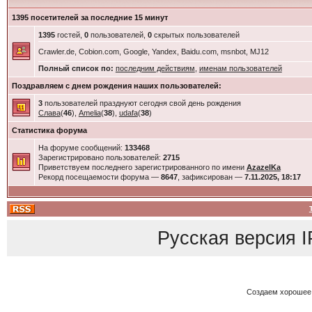
1395 посетителей за последние 15 минут
1395
гостей,
0
пользователей,
0
скрытых пользователей
Crawler.de, Cobion.com, Google, Yandex, Baidu.com, msnbot, MJ12
Полный список по:
последним действиям
,
именам пользователей
Поздравляем с днем рождения наших пользователей:
3
пользователей празднуют сегодня свой день рождения
Слава
(
46
),
Amelia
(
38
),
udafa
(
38
)
Статистика форума
На форуме сообщений:
133468
Зарегистрировано пользователей:
2715
Приветствуем последнего зарегистрированного по имени
AzazelKa
Рекорд посещаемости форума —
8647
, зафиксирован —
7.11.2025, 18:17
Русская версия
I
Создаем хорошее