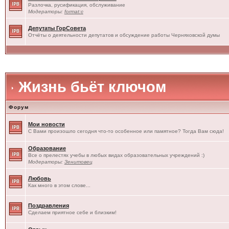
Разлочка, русификация, обслуживание
Модераторы:
format:c
Депутаты ГорСовета
Отчёты о деятельности депутатов и обсуждение работы Черняховской думы
Жизнь бьёт ключом
Форум
Мои новости
С Вами произошло сегодня что-то особенное или памятное? Тогда Вам сюда!
Образование
Все о прелестях учебы в любых видах образовательных учреждений :)
Модераторы:
Зенитовец
Любовь
Как много в этом слове...
Поздравления
Сделаем приятное себе и близким!