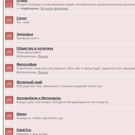
Отдых
Раздел посвящен всевозможным видам человеческого релаксирования организм
— подфорумы:
Встречи форумчан
Спорт
Ты - мир!
Здоровье
Превыше всего
Общество и политика
Поразмышляем?
Модераторы:
Ragnar
Философия
Серьёзные темы для обсуждения. Весь мат и флуд будет удаляться без предуп
Модераторы:
Ragnar
Янтарный край
Обсуждение тем, связанных с Калининградской областью
Автомобили и Мотоциклы
Раздел для счастливых обладателей движущихся тех-средств
Юмор
Анекдоты, байки, картинки и др.
ОффТоп
Говорим о чем хотим