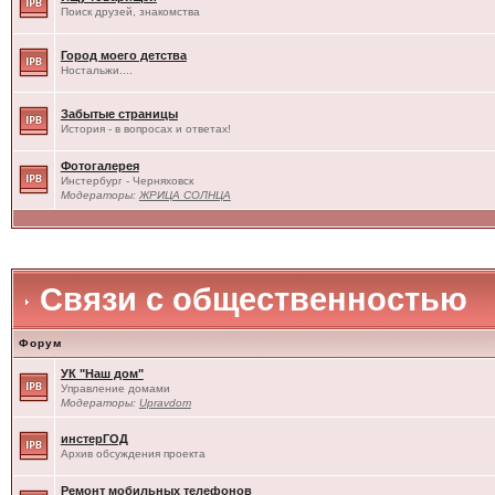
Поиск друзей, знакомства
Город моего детства
Ностальжи....
Забытые страницы
История - в вопросах и ответах!
Фотогалерея
Инстербург - Черняховск
Модераторы:
ЖРИЦА СОЛНЦА
Связи с общественностью
Форум
УК "Наш дом"
Управление домами
Модераторы:
Upravdom
инстерГОД
Архив обсуждения проекта
Ремонт мобильных телефонов