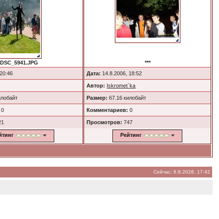
DSC_5941.JPG
***
 20:46
Дата:
14.8.2006, 18:52
Автор:
Iskromet`ka
илобайт
Размер:
67.16 килобайт
0
Комментариев:
0
21
Просмотров:
747
йтинг
Рейтинг
Сейчас: 6.8.2026, 17:42