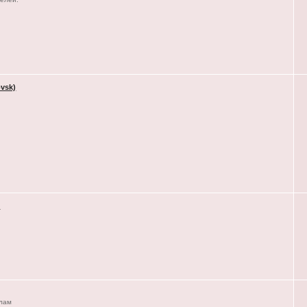
vsk)
)
елам