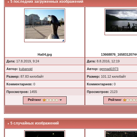
5 последних загруженных изображений
Наб4.jpg
13668876_16583120744
Дата:
17.8.2019, 9:24
Дата:
8.8.2016, 12:19
Автор:
kubanoid
Автор:
gennadi1973
Размер:
87.83 килобайт
Размер:
101.12 килобайт
Комментариев:
0
Комментариев:
0
Просмотров:
1455
Просмотров:
2123
Рейтинг
Рейтинг
5 случайных изображений