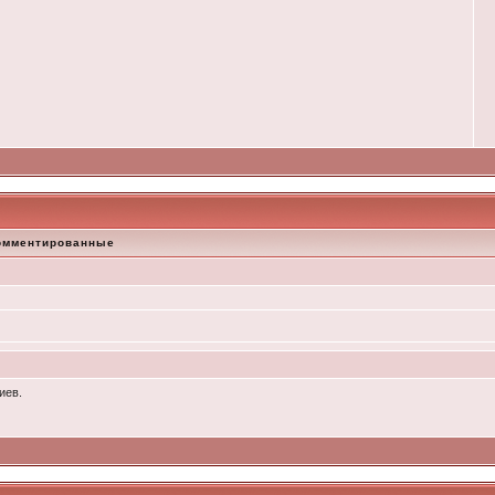
омментированные
иев.