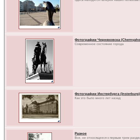
Фотографии Черняховска (Chernyaho
Современное состояние города
Фотографии Инстербурга (Insterburg
Как это было много лет назад
Разное
Все, не относящееся к первым трем разд