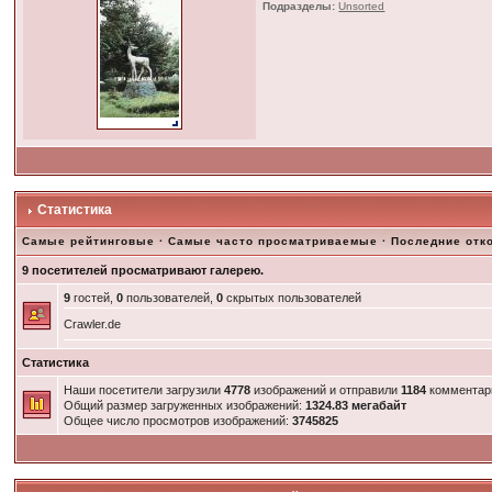
Подразделы:
Unsorted
Статистика
Самые рейтинговые
·
Самые часто просматриваемые
·
Последние отк
9 посетителей просматривают галерею.
9
гостей,
0
пользователей,
0
скрытых пользователей
Crawler.de
Статистика
Наши посетители загрузили
4778
изображений и отправили
1184
комментар
Общий размер загруженных изображений:
1324.83 мегабайт
Общее число просмотров изображений:
3745825