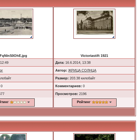
FqNlnS0OhE.jpg
Victoriastift 1921
 12:49
Дата:
16.6.2014, 13:38
or
Автор:
ЖРИЦА СОЛНЦА
илобайт
Размер:
203.38 килобайт
0
Комментариев:
0
677
Просмотров:
2196
йтинг
Рейтинг