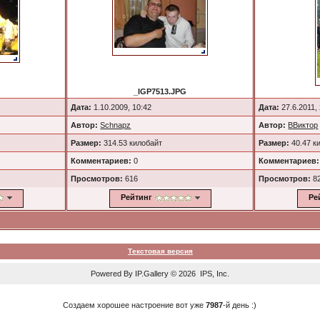
_IGP7513.JPG
Дата:
1.10.2009, 10:42
Дата:
27.6.2011,
Автор:
Schnapz
Автор:
ВВиктор
Размер:
314.53 килобайт
Размер:
40.47 к
Комментариев:
0
Комментариев:
Просмотров:
616
Просмотров:
8
Рейтинг
Ре
Текстовая версия
Powered By
IP.Gallery
© 2026 IPS, Inc.
Создаем хорошее настроение вот уже
7987
-й день :)