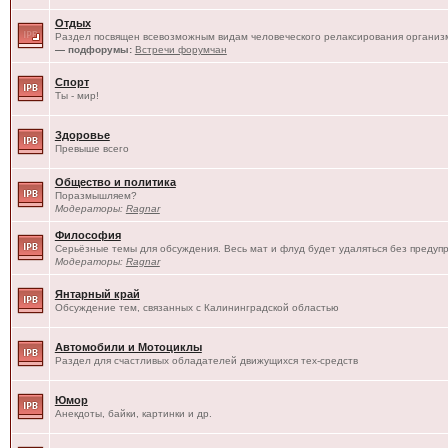
Отдых
Раздел посвящен всевозможным видам человеческого релаксирования организм
— подфорумы:
Встречи форумчан
Спорт
Ты - мир!
Здоровье
Превыше всего
Общество и политика
Поразмышляем?
Модераторы:
Ragnar
Философия
Серьёзные темы для обсуждения. Весь мат и флуд будет удаляться без предуп
Модераторы:
Ragnar
Янтарный край
Обсуждение тем, связанных с Калининградской областью
Автомобили и Мотоциклы
Раздел для счастливых обладателей движущихся тех-средств
Юмор
Анекдоты, байки, картинки и др.