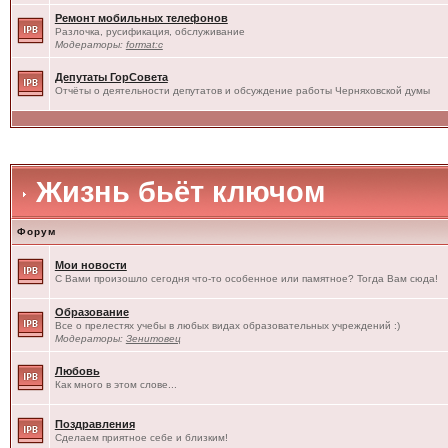
Ремонт мобильных телефонов
Разлочка, русификация, обслуживание
Модераторы:
format:c
Депутаты ГорСовета
Отчёты о деятельности депутатов и обсуждение работы Черняховской думы
Жизнь бьёт ключом
Форум
Мои новости
С Вами произошло сегодня что-то особенное или памятное? Тогда Вам сюда!
Образование
Все о прелестях учебы в любых видах образовательных учреждений :)
Модераторы:
Зенитовец
Любовь
Как много в этом слове...
Поздравления
Сделаем приятное себе и близким!