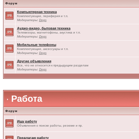
Форум
Компьютерная техника
Комплектующие, периферия и т.п.
Модераторы:
Dogs
Аудио-видео, бытовая техника
Телевизоры, магнитофоны, акустика и т.п.
Модераторы:
Dogs
Мобильные телефоны
Комплектующие, аксессуары и т.п.
Модераторы:
Dogs
Другие объявления
Все, что не относится к предыдущим разделам
Модераторы:
Dogs
Работа
Форум
Ищу работу
Объявления о поиске работы, резюме и пр.
Предлагаю работу