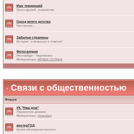
Ищу товарищей
Поиск друзей, знакомства
Город моего детства
Ностальжи....
Забытые страницы
История - в вопросах и ответах!
Фотогалерея
Инстербург - Черняховск
Модераторы:
ЖРИЦА СОЛНЦА
Связи с общественностью
Форум
УК "Наш дом"
Управление домами
Модераторы:
Upravdom
инстерГОД
Архив обсуждения проекта