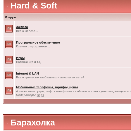
Hard & Soft
Форум
Железо
Все о железе...
Программное обеспечение
Кое-что о программах...
Игры
Новинки игр и т.д.
Internet & LAN
Все о прелестях глобальных и локальных сетей
Мобильные телефоны, тарифы, цены
А также аксессуары, софт к телефонам - в общем все что нужно владельцам моб
Модераторы:
Dogs
Барахолка