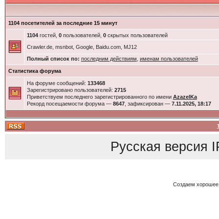
1104 посетителей за последние 15 минут
1104
гостей,
0
пользователей,
0
скрытых пользователей
Crawler.de, msnbot, Google, Baidu.com, MJ12
Полный список по:
последним действиям
,
именам пользователей
Статистика форума
На форуме сообщений:
133468
Зарегистрировано пользователей:
2715
Приветствуем последнего зарегистрированного по имени
AzazelKa
Рекорд посещаемости форума —
8647
, зафиксирован —
7.11.2025, 18:17
Русская версия
I
Создаем хорошее