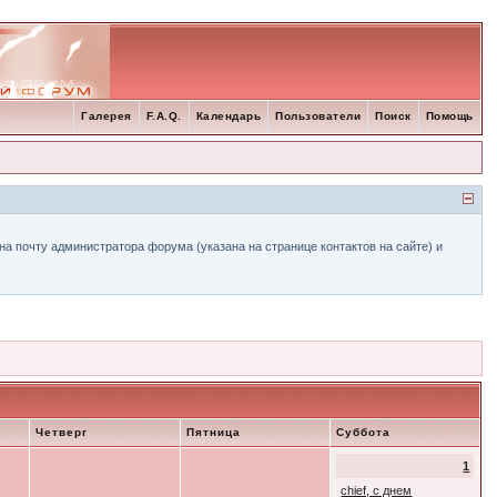
Галерея
F.A.Q.
Календарь
Пользователи
Поиск
Помощь
а почту администратора форума (указана на странице контактов на сайте) и
Четверг
Пятница
Суббота
1
chief, с днем