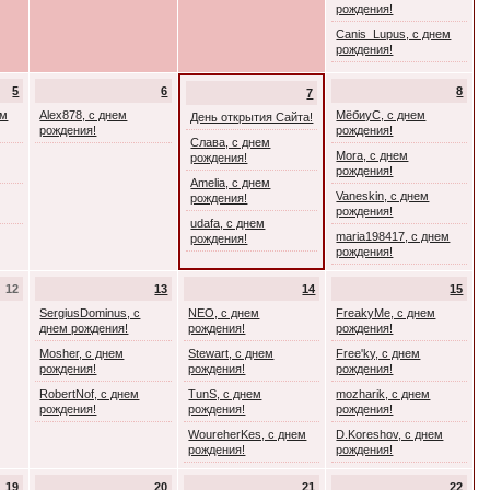
рождения!
Canis_Lupus, с днем
рождения!
5
6
8
7
ем
Alex878, с днем
МёбиуС, с днем
День открытия Сайта!
рождения!
рождения!
Слава, с днем
Mora, с днем
рождения!
рождения!
Amelia, с днем
Vaneskin, с днем
рождения!
рождения!
udafa, с днем
maria198417, с днем
рождения!
рождения!
12
13
14
15
SergiusDominus, с
NEO, с днем
FreakyMe, с днем
днем рождения!
рождения!
рождения!
Mosher, с днем
Stewart, с днем
Free'ky, с днем
рождения!
рождения!
рождения!
RobertNof, с днем
TunS, с днем
mozharik, с днем
рождения!
рождения!
рождения!
WoureherKes, с днем
D.Koreshov, с днем
рождения!
рождения!
19
20
21
22