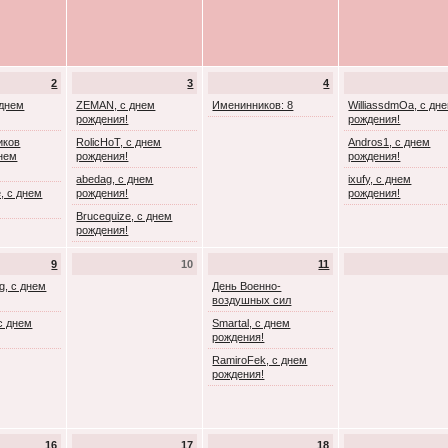
2
3
4
 днем
ZEMAN, с днем
Именинников: 8
WilliassdmOa, с дн
рождения!
рождения!
иков
RolicHoT, с днем
Andros1, с днем
днем
рождения!
рождения!
abedag, с днем
ixufy, с днем
, с днем
рождения!
рождения!
Brucequize, с днем
рождения!
9
10
11
g, с днем
День Военно-
воздушных сил
с днем
Smartal, с днем
рождения!
RamiroFek, с днем
рождения!
16
17
18