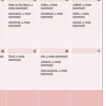
Rider on the Storm, с
Galka, с днем
JuliiKAF, с днем
днем рождения!
рождения!
рождения!
augustink1, с днем
DonaldLed, с днем
Helga, с днем
рождения!
рождения!
рождения!
pingepype, с днем
zarine5, с днем
рождения!
рождения!
26
27
28
29
днем
Муля, с днем
eda, с днем рождения!
рождения!
Jandosic, с днем
рождения!
zhenya.bochis, с днем
рождения!