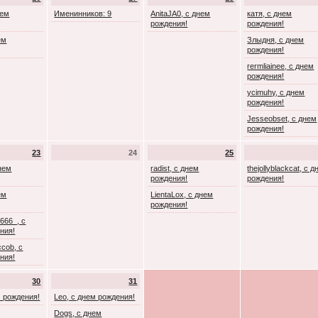
нем
Именинников: 9
AnitaJA0, с днем
катя, с днем
рождения!
рождения!
ем
Злыдня, с днем
рождения!
rermliainee, с днем
рождения!
ycimuhy, с днем
рождения!
Jesseobset, с днем
рождения!
23
24
25
днем
radist, с днем
thejollyblackcat, с 
рождения!
рождения!
ем
LientaLox, с днем
рождения!
666_, с
ния!
cob, с
ния!
30
31
м рождения!
Leo, с днем рождения!
Dogs, с днем