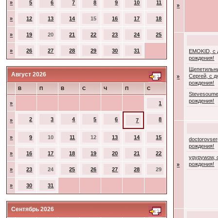
»
5
6
7
8
9
10
11
»
»
12
13
14
15
16
17
18
»
19
20
21
22
23
24
25
»
26
27
28
29
30
31
EMOKID, с
рождения!
Щепетильн
Август 2026
Сергей, с 
»
рождения!
В
П
В
С
Ч
П
С
Stevesoume
рождения!
»
1
2
3
4
5
6
8
»
7
»
9
10
11
12
13
14
15
doctorovser
рождения!
»
16
17
18
19
20
21
22
ygypywow, 
рождения!
»
»
23
24
25
26
27
28
29
»
30
31
Сентябрь 2026