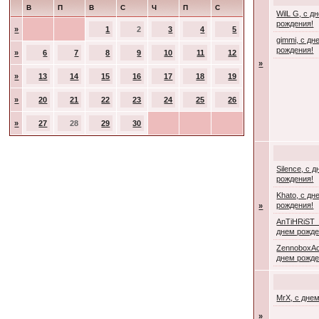
В
П
В
С
Ч
П
С
WilL G, с д
рождения!
»
1
2
3
4
5
gimmi, с дн
рождения!
»
6
7
8
9
10
11
12
»
»
13
14
15
16
17
18
19
»
20
21
22
23
24
25
26
»
27
28
29
30
Silence, с 
рождения!
Khato, с дн
рождения!
»
AnTiHRiST_
днем рожде
ZennoboxAc
днем рожде
MrX, с дне
»