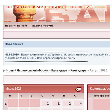
Перейти на сайт
Правила Форума
Объявления
------------------------------------------------------------------------------------
09.08.2019
- Ввиду постоянных спамерских атак, автоматическая регистрация на 
укажите желаемый ник и Ваш адрес электронной почты.
------------------------------------------------------------------------------------
Новый Черняховский Форум
>
Календарь
>
Календарь
> Август 2026
Июль 2026
Календарь со
В
П
В
С
Ч
П
С
Воскресен
»
1
2
3
4