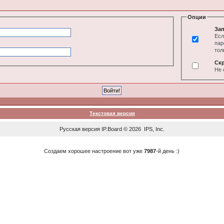
Опции
Зап
Есл
пар
тол
Ск
Не 
Текстовая версия
Русская версия
IP.Board
© 2026
IPS, Inc
.
Создаем хорошее настроение вот уже
7987
-й день :)