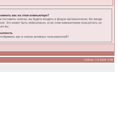
омнить вас на этом компьютере?
и поставить галочку, вы будете входить в форум автоматически, без ввода
оля. Это может быть небезопасно, если этим компьютером пользуетесь не
ько вы.
рытность
отображать вас в списке активных пользователей?
Сейчас: 7.8.2026, 5:30