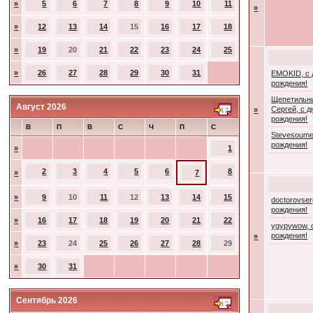
»
5
6
7
8
9
10
11
»
»
12
13
14
15
16
17
18
»
19
20
21
22
23
24
25
»
26
27
28
29
30
31
EMOKID, с
рождения!
Щепетильн
Август 2026
Сергей, с 
»
рождения!
В
П
В
С
Ч
П
С
Stevesoume
рождения!
»
1
2
3
4
5
6
8
»
7
»
9
10
11
12
13
14
15
doctorovser
рождения!
»
16
17
18
19
20
21
22
ygypywow, 
рождения!
»
»
23
24
25
26
27
28
29
»
30
31
Сентябрь 2026