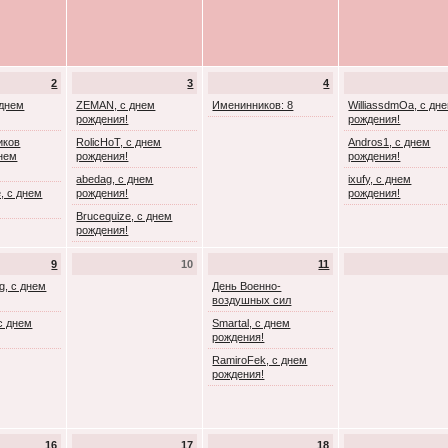
2
3
4
 днем
ZEMAN, с днем
Именинников: 8
WilliassdmOa, с дн
рождения!
рождения!
иков
RolicHoT, с днем
Andros1, с днем
днем
рождения!
рождения!
abedag, с днем
ixufy, с днем
, с днем
рождения!
рождения!
Brucequize, с днем
рождения!
9
10
11
g, с днем
День Военно-
воздушных сил
с днем
Smartal, с днем
рождения!
RamiroFek, с днем
рождения!
16
17
18