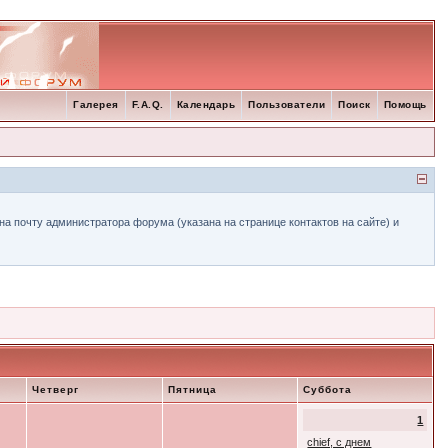
Галерея
F.A.Q.
Календарь
Пользователи
Поиск
Помощь
а почту администратора форума (указана на странице контактов на сайте) и
Четверг
Пятница
Суббота
1
chief, с днем