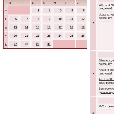
В
П
В
С
Ч
П
С
WilL G, с д
рождения!
»
1
2
3
4
5
gimmi, с дн
рождения!
»
6
7
8
9
10
11
12
»
»
13
14
15
16
17
18
19
»
20
21
22
23
24
25
26
»
27
28
29
30
Silence, с 
рождения!
Khato, с дн
рождения!
»
AnTiHRiST_
днем рожде
ZennoboxAc
днем рожде
MrX, с дне
»