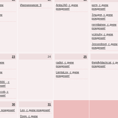
нем
Именинников: 9
AnitaJA0, с днем
катя, с днем
рождения!
рождения!
ем
Злыдня, с днем
рождения!
rermliainee, с днем
рождения!
ycimuhy, с днем
рождения!
Jesseobset, с днем
рождения!
23
24
25
днем
radist, с днем
thejollyblackcat, с 
рождения!
рождения!
ем
LientaLox, с днем
рождения!
666_, с
ния!
cob, с
ния!
30
31
м рождения!
Leo, с днем рождения!
Dogs, с днем