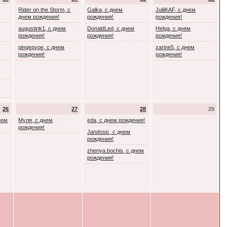
Rider on the Storm, с
Galka, с днем
JuliiKAF, с днем
днем рождения!
рождения!
рождения!
augustink1, с днем
DonaldLed, с днем
Helga, с днем
рождения!
рождения!
рождения!
pingepype, с днем
zarine5, с днем
рождения!
рождения!
26
27
28
29
днем
Муля, с днем
eda, с днем рождения!
рождения!
Jandosic, с днем
рождения!
zhenya.bochis, с днем
рождения!