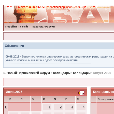
Перейти на сайт
Правила Форума
Объявления
------------------------------------------------------------------------------------
09.08.2019
- Ввиду постоянных спамерских атак, автоматическая регистрация на 
укажите желаемый ник и Ваш адрес электронной почты.
------------------------------------------------------------------------------------
Новый Черняховский Форум
>
Календарь
>
Календарь
> Август 2026
Июль 2026
Календарь со
В
П
В
С
Ч
П
С
Воскресен
»
1
2
3
4