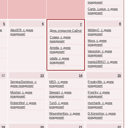
рождения!
Canis_Lupus, с днем
рождения!
5
6
8
7
ем
Alex878, с днем
МёбиуС, с днем
День открытия Сайта!
рождения!
рождения!
Слава, с днем
Mora, с днем
рождения!
рождения!
Amelia, с днем
Vaneskin, с днем
рождения!
рождения!
udafa, с днем
maria198417, с днем
рождения!
рождения!
12
13
14
15
SergiusDominus, с
NEO, с днем
FreakyMe, с днем
днем рождения!
рождения!
рождения!
Mosher, с днем
Stewart, с днем
Free'ky, с днем
рождения!
рождения!
рождения!
RobertNof, с днем
TunS, с днем
mozharik, с днем
рождения!
рождения!
рождения!
WoureherKes, с днем
D.Koreshov, с днем
рождения!
рождения!
19
20
21
22