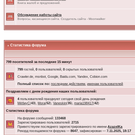
Книга жалоб и предложений.
Обсуждение работы сайта
Вопросы, касающиеся сайта. Создатель сайта - Moonwalker
Статистика форума
799 посетителей за последние 15 минут
799
гостей,
0
пользователей,
0
скрытых пользователей
Crawler.de, msnbot, Google, Baidu.com, Yandex, Cobion.com
Полный список по:
последним действиям
,
именам пользователей
Поздравляем с днем рождения наших пользователей:
4
пользователей празднуют сегодня свой день рождения
МёбиуС
(
43
),
Mora
(
52
),
Vaneskin
(
35
),
maria198417
(
42
)
Статистика форума
На форуме сообщений:
133468
Зарегистрировано пользователей:
2715
Приветствуем последнего зарегистрированного по имени
AzazelKa
Рекорд посещаемости форума —
8647
, зафиксирован —
7.11.2025, 18:17