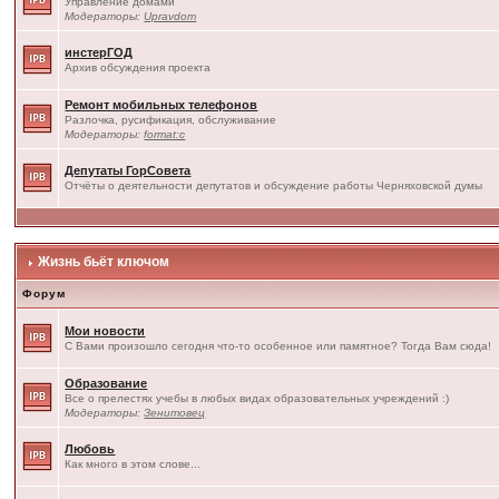
Управление домами
Модераторы:
Upravdom
инстерГОД
Архив обсуждения проекта
Ремонт мобильных телефонов
Разлочка, русификация, обслуживание
Модераторы:
format:c
Депутаты ГорСовета
Отчёты о деятельности депутатов и обсуждение работы Черняховской думы
Жизнь бьёт ключом
Форум
Мои новости
С Вами произошло сегодня что-то особенное или памятное? Тогда Вам сюда!
Образование
Все о прелестях учебы в любых видах образовательных учреждений :)
Модераторы:
Зенитовец
Любовь
Как много в этом слове...