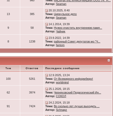
32
960
Тема:
РАСКРЫТИЕ ИНФОРМАЦИИ ООО УК "Н...
Автор:
Seaman
20.10.2025, 8:40
13
385
Тема:
Циркульное депо
Автор:
Seaman
14.1.2014, 19:39
9
58
Тема:
Нужно очистить внутреннюю памя...
Автор:
Чайник
23.9.2022, 14:39
8
1238
Тема:
районный Совет депутатов мо "Ч...
Автор:
fantom
Тем
Ответов
Последнее сообщение
12.9.2025, 13:24
100
5261
Тема:
От Всемирного информбюро!
Автор:
worldmind
25.1.2026, 18:15
62
3974
Тема:
Черняховский Педагогический Ин...
Автор:
СОКОЛ
24.2.2024, 15:18
91
7424
Тема:
Во сколько лет лучше выходить ...
Автор:
Schnapz