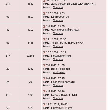
31.8.2025, 10:55
274
4647
Тема:
День рождения ДЕДУШКИ ЛЕНИНА
Автор:
Seaman
24.5.2026, 9:53
91
8512
Тема:
Цветоводство
Автор:
Seaman
2.8.2026, 19:35
87
5217
Тема:
Черняховский футбол.
Автор:
Seaman
22.4.2025, 20:30
51
2445
Тема:
топик против НИКОТИНА!
Автор:
Seaman
28.3.2026, 10:29
177
12166
Тема:
Поколение Next
Автор:
Seaman
7.6.2026, 21:05
26
2737
Тема:
Вера и религия
Автор:
worldmind
9.4.2026, 17:25
24
1700
Тема:
Паводок в области
Автор:
Seaman
4.5.2026, 20:26
145
2508
Тема:
КУРСЫ ВОЖДЕНИЯ
Автор:
Seaman
19.11.2019, 20:48
66
2270
Тема:
Цитатник Рунета