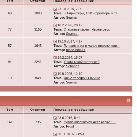
Тем
Ответов
Последнее сообщение
23.10.2025, 7:09
60
1000
Тема:
3D-принтеры, CNC-фрейзеры и та...
Автор:
Seaman
10.2.2026, 20:12
77
3150
Тема:
Открытые карты: Черняховск
Автор:
Seaman
19.10.2017, 4:17
57
1645
Тема:
Лучшие игры в жанре приключени...
Автор:
maria198417
24.2.2024, 15:07
94
2241
Тема:
У кого какой интернет?
Автор:
Schnapz
10.9.2025, 12:19
19
849
Тема:
какие телефоны лучше
Автор:
Seaman
Тем
Ответов
Последнее сообщение
28.6.2016, 8:44
141
735
Тема:
Куплю клавиатуру Acer Aspire 1...
Автор:
Frost
30.11.2016, 21:53