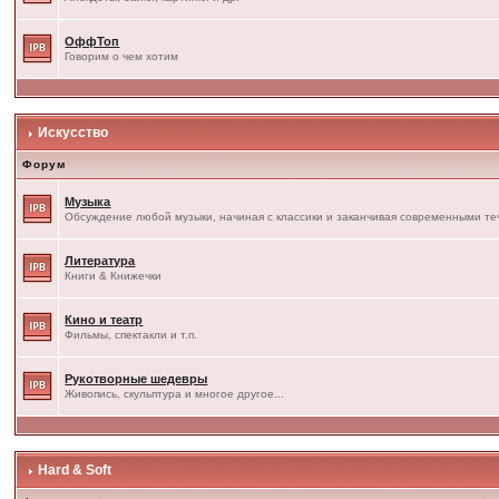
ОффТоп
Говорим о чем хотим
Искусство
Форум
Музыка
Обсуждение любой музыки, начиная с классики и заканчивая современными т
Литература
Книги & Книжечки
Кино и театр
Фильмы, спектакли и т.п.
Рукотворные шедевры
Живопись, скульптура и многое другое...
Hard & Soft