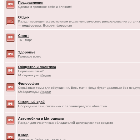
Поздравления
Сделаем приятное себе и близким!
Отдых
Раздел посвящен всевозможным видам человеческого релаксирования организ
— подфорумы:
Встречи форумчан
Спорт
Ты - мир!
Здоровье
Превыше всего
Общество и политика
Поразмышляем?
Модераторы:
Ragnar
Философия
Серьёзные темы для обсуждения. Весь мат и флуд будет удаляться без преду
Модераторы:
Ragnar
Янтарный край
Обсуждение тем, связанных с Калининградской областью
Автомобили и Мотоциклы
Раздел для счастливых обладателей движущихся тех-средств
Юмор
Анекдоты, байки, картинки и др.