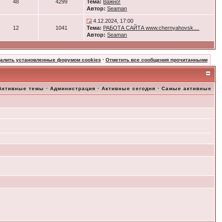
48
4299
Тема:
Важно!
Автор:
Seaman
4.12.2024, 17:00
12
1041
Тема:
РАБОТА САЙТА www.chernyahovsk....
Автор:
Seaman
далить установленные форумом cookies
·
Отметить все сообщения прочитанными
Активные темы
·
Администрация
·
Активные сегодня
·
Самые активные