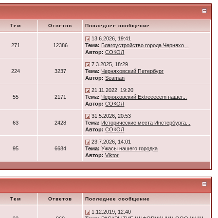
Тем
Ответов
Последнее сообщение
13.6.2026, 19:41
271
12386
Тема:
Благоустройство города Черняхо...
Автор:
СОКОЛ
7.3.2025, 18:29
224
3237
Тема:
Черняховский Петербург
Автор:
Seaman
21.11.2022, 19:20
55
2171
Тема:
Черняховский Extreeeeem нашег...
Автор:
СОКОЛ
31.5.2026, 20:53
63
2428
Тема:
Исторические места Инстербурга...
Автор:
СОКОЛ
23.7.2026, 14:01
95
6684
Тема:
Ужасы нашего городка
Автор:
Viktor
Тем
Ответов
Последнее сообщение
1.12.2019, 12:40