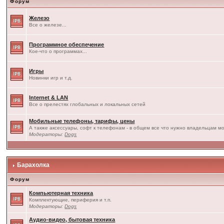
Форум
Железо
Все о железе...
Программное обеспечение
Кое-что о программах...
Игры
Новинки игр и т.д.
Internet & LAN
Все о прелестях глобальных и локальных сетей
Мобильные телефоны, тарифы, цены
А также аксессуары, софт к телефонам - в общем все что нужно владельцам мо
Модераторы:
Dogs
Барахолка
Форум
Компьютерная техника
Комплектующие, периферия и т.п.
Модераторы:
Dogs
Аудио-видео, бытовая техника