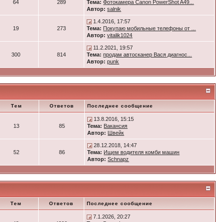
64
289
Тема:
Фотокамера Canon PowerShot A49...
Автор:
salnik
1.4.2016, 17:57
19
273
Тема:
Покупаю мобильные телефоны от ...
Автор:
vitalik1024
11.2.2021, 19:57
300
814
Тема:
продам автосканер Вася диагнос...
Автор:
punk
Тем
Ответов
Последнее сообщение
13.8.2016, 15:15
13
85
Тема:
Вакансия
Автор:
Швейк
28.12.2018, 14:47
52
86
Тема:
Ищем водителя комби машин
Автор:
Schnapz
Тем
Ответов
Последнее сообщение
7.1.2026, 20:27