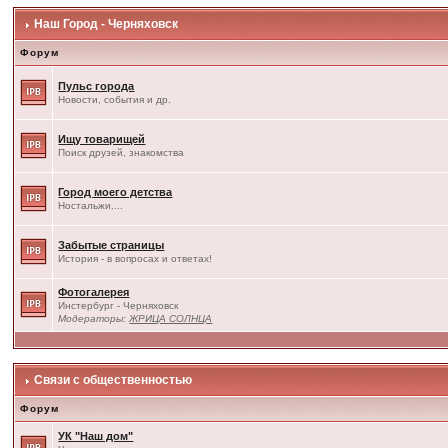
Наш Город - Черняховск
Форум
Пульс города
Новости, события и др.
Ищу товарищей
Поиск друзей, знакомства
Город моего детства
Ностальжи....
Забытые страницы
История - в вопросах и ответах!
Фотогалерея
Инстербург - Черняховск
Модераторы:
ЖРИЦА СОЛНЦА
Связи с общественностью
Форум
УК "Наш дом"