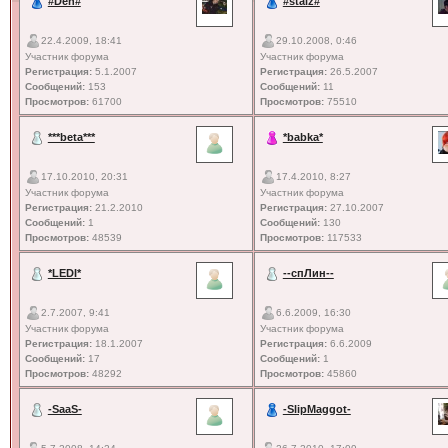
#Den#
#staiz#
22.4.2009, 18:41
29.10.2008, 0:46
Участник форума
Участник форума
Регистрация:
5.1.2007
Регистрация:
26.5.2007
Сообщений:
153
Сообщений:
11
Просмотров:
61700
Просмотров:
75510
***beta***
*babka*
17.10.2010, 20:31
17.4.2010, 8:27
Участник форума
Участник форума
Регистрация:
21.2.2010
Регистрация:
27.10.2007
Сообщений:
1
Сообщений:
130
Просмотров:
48539
Просмотров:
117533
*LEDI*
--спЛин--
2.7.2007, 9:41
6.6.2009, 16:30
Участник форума
Участник форума
Регистрация:
18.1.2007
Регистрация:
6.6.2009
Сообщений:
17
Сообщений:
1
Просмотров:
48292
Просмотров:
45860
-SaaS-
-SlipMaggot-