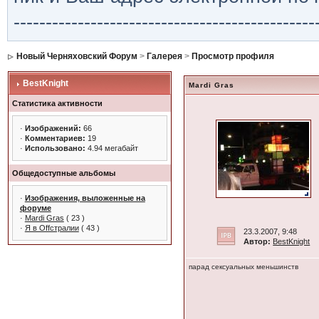
-----------------------------------------------
Новый Черняховский Форум
>
Галерея
>
Просмотр профиля
BestKnight
Mardi Gras
Статистика активности
·
Изображений:
66
·
Комментариев:
19
·
Использовано:
4.94 мегабайт
Общедоступные альбомы
·
Изображения, выложенные на
форуме
·
Mardi Gras
( 23 )
·
Я в Оffстралии
( 43 )
23.3.2007, 9:48
Автор:
BestKnight
парад сексуальных меньшинств