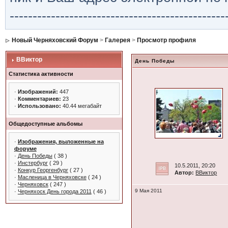
-----------------------------------------------
Новый Черняховский Форум
>
Галерея
>
Просмотр профиля
ВВиктор
День Победы
Статистика активности
·
Изображений:
447
·
Комментариев:
23
·
Использовано:
40.44 мегабайт
Общедоступные альбомы
·
Изображения, выложенные на
форуме
·
День Победы
( 38 )
·
Инстербург
( 29 )
10.5.2011, 20:20
·
Конкур Георгенбург
( 27 )
Автор:
ВВиктор
·
Масленица в Черняховске
( 24 )
·
Черняховск
( 247 )
9 Мая 2011
·
Черняхоск День города 2011
( 46 )