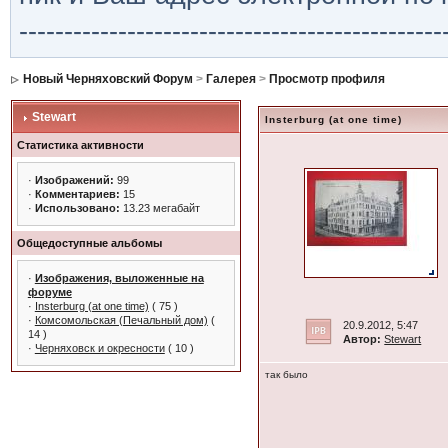
-----------------------------------------------
Новый Черняховский Форум
>
Галерея
>
Просмотр профиля
Stewart
Insterburg (at one time)
Статистика активности
·
Изображений:
99
·
Комментариев:
15
·
Использовано:
13.23 мегабайт
Общедоступные альбомы
·
Изображения, выложенные на
форуме
·
Insterburg (at one time)
( 75 )
·
Комсомольская (Печальный дом)
(
20.9.2012, 5:47
14 )
Автор:
Stewart
·
Черняховск и окресности
( 10 )
так было