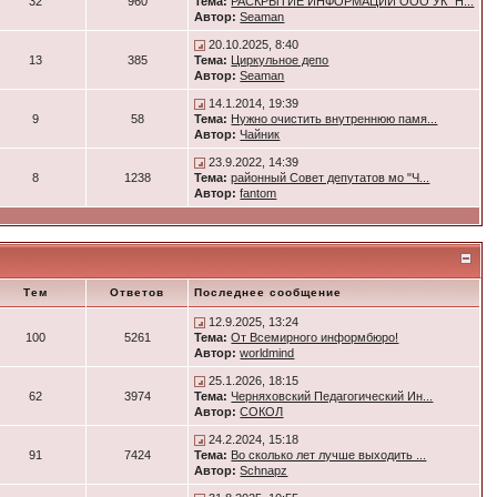
32
960
Тема:
РАСКРЫТИЕ ИНФОРМАЦИИ ООО УК "Н...
Автор:
Seaman
20.10.2025, 8:40
13
385
Тема:
Циркульное депо
Автор:
Seaman
14.1.2014, 19:39
9
58
Тема:
Нужно очистить внутреннюю памя...
Автор:
Чайник
23.9.2022, 14:39
8
1238
Тема:
районный Совет депутатов мо "Ч...
Автор:
fantom
Тем
Ответов
Последнее сообщение
12.9.2025, 13:24
100
5261
Тема:
От Всемирного информбюро!
Автор:
worldmind
25.1.2026, 18:15
62
3974
Тема:
Черняховский Педагогический Ин...
Автор:
СОКОЛ
24.2.2024, 15:18
91
7424
Тема:
Во сколько лет лучше выходить ...
Автор:
Schnapz