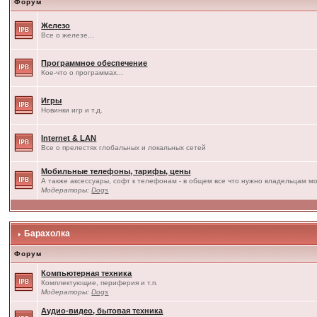
Форум
Железо
Все о железе...
Программное обеспечение
Кое-что о программах...
Игры
Новинки игр и т.д.
Internet & LAN
Все о прелестях глобальных и локальных сетей
Мобильные телефоны, тарифы, цены
А также аксессуары, софт к телефонам - в общем все что нужно владельцам мо
Модераторы:
Dogs
Барахолка
Форум
Компьютерная техника
Комплектующие, периферия и т.п.
Модераторы:
Dogs
Аудио-видео, бытовая техника