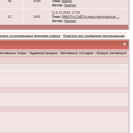
48
4299
Тема:
Важно!
Автор:
Seaman
4.12.2024, 17:00
12
1041
Тема:
РАБОТА САЙТА www.chernyahovsk....
Автор:
Seaman
далить установленные форумом cookies
·
Отметить все сообщения прочитанными
Активные темы
·
Администрация
·
Активные сегодня
·
Самые активные