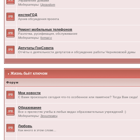
Управление домами
Модераторы:
Upravdom
инстерГОД
Архив обсуждения проекта
Ремонт мобильных телефонов
Разлочка, русификация, обслуживание
Модераторы:
format:c
Депутаты ГорСовета
Отчёты о деятельности депутатов и обсуждение работы Черняховской думы
Жизнь бьёт ключом
Форум
Мои новости
С Вами произошло сегодня что-то особенное или памятное? Тогда Вам сюда!
Образование
Все о прелестях учебы в любых видах образовательных учреждений :)
Модераторы:
Зенитовец
Любовь
Как много в этом слове...