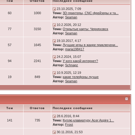
Тем
Ответов
Последнее сообщение
23.10.2025, 7:09
60
1000
Тема:
3D-принтеры, CNC-фрейзеры и та...
Автор:
Seaman
10.2.2026, 20:12
77
3150
Тема:
Открытые карты: Черняховск
Автор:
Seaman
19.10.2017, 4:17
57
1645
Тема:
Лучшие игры в жанре приключени...
Автор:
maria198417
24.2.2024, 15:07
94
2241
Тема:
У кого какой интернет?
Автор:
Schnapz
10.9.2025, 12:19
19
849
Тема:
какие телефоны лучше
Автор:
Seaman
Тем
Ответов
Последнее сообщение
28.6.2016, 8:44
141
735
Тема:
Куплю клавиатуру Acer Aspire 1...
Автор:
Frost
30.11.2016, 21:53