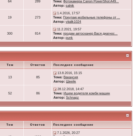
64
289
Тема:
Фотокамера Canon PowerShot A49...
Автор:
salnik
1.4.2016, 17:57
19
273
Тема:
Покупаю мобильные телефоны от ...
Автор:
vitalik1024
11.2.2021, 19:57
300
814
Тема:
продам автосканер Вася диагнос...
Автор:
punk
Тем
Ответов
Последнее сообщение
13.8.2016, 15:15
13
85
Тема:
Вакансия
Автор:
Швейк
28.12.2018, 14:47
52
86
Тема:
Ищем водителя комби машин
Автор:
Schnapz
Тем
Ответов
Последнее сообщение
7.1.2026, 20:27