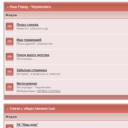
Наш Город - Черняховск
Форум
Пульс города
Новости, события и др.
Ищу товарищей
Поиск друзей, знакомства
Город моего детства
Ностальжи....
Забытые страницы
История - в вопросах и ответах!
Фотогалерея
Инстербург - Черняховск
Модераторы:
ЖРИЦА СОЛНЦА
Связи с общественностью
Форум
УК "Наш дом"