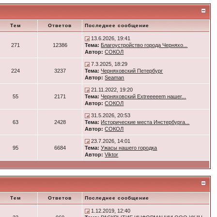
Тем
Ответов
Последнее сообщение
13.6.2026, 19:41
271
12386
Тема:
Благоустройство города Черняхо...
Автор:
СОКОЛ
7.3.2025, 18:29
224
3237
Тема:
Черняховский Петербург
Автор:
Seaman
21.11.2022, 19:20
55
2171
Тема:
Черняховский Extreeeeem нашег...
Автор:
СОКОЛ
31.5.2026, 20:53
63
2428
Тема:
Исторические места Инстербурга...
Автор:
СОКОЛ
23.7.2026, 14:01
95
6684
Тема:
Ужасы нашего городка
Автор:
Viktor
Тем
Ответов
Последнее сообщение
1.12.2019, 12:40