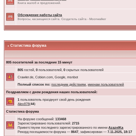
Книга жалоб и предложений.
Обсуждение работы сайта
Вопросы, касающиеся сайта. Создатель сайта - Moonwalker
Статистика форума
805 посетителей за последние 15 минут
805
гостей,
0
пользователей,
0
скрытых пользователей
Crawler.de, Cobion.com, Google, msnbot
Полный список по:
последним действиям
,
именам пользователей
Поздравляем с днем рождения наших пользователей:
1
пользователь празднует свой день рождения
Alex878
(
44
)
Статистика форума
На форуме сообщений:
133468
Зарегистрировано пользователей:
2715
Приветствуем последнего зарегистрированного по имени
AzazelKa
Рекорд посещаемости форума —
8647
, зафиксирован —
7.11.2025, 18:17