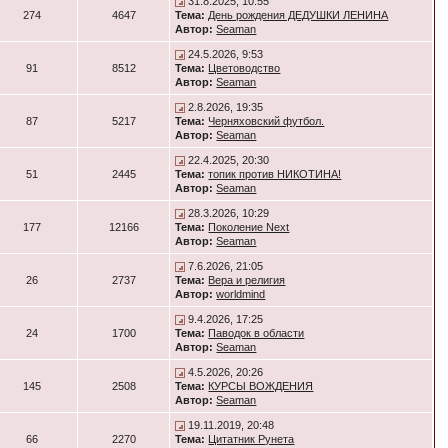
31.8.2025, 10:55
274
4647
Тема:
День рождения ДЕДУШКИ ЛЕНИНА
Автор:
Seaman
24.5.2026, 9:53
91
8512
Тема:
Цветоводство
Автор:
Seaman
2.8.2026, 19:35
87
5217
Тема:
Черняховский футбол.
Автор:
Seaman
22.4.2025, 20:30
51
2445
Тема:
топик против НИКОТИНА!
Автор:
Seaman
28.3.2026, 10:29
177
12166
Тема:
Поколение Next
Автор:
Seaman
7.6.2026, 21:05
26
2737
Тема:
Вера и религия
Автор:
worldmind
9.4.2026, 17:25
24
1700
Тема:
Паводок в области
Автор:
Seaman
4.5.2026, 20:26
145
2508
Тема:
КУРСЫ ВОЖДЕНИЯ
Автор:
Seaman
19.11.2019, 20:48
66
2270
Тема:
Цитатник Рунета