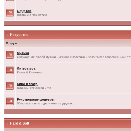
ОффТоп
Говорим о чем хотим
Искусство
Форум
Музыка
Обсуждение любой музыки, начиная с классики и заканчивая современными т
Литература
Книги & Книжечки
Кино и театр
Фильмы, спектакли и т.п.
Рукотворные шедевры
Живопись, скульптура и многое другое...
Hard & Soft