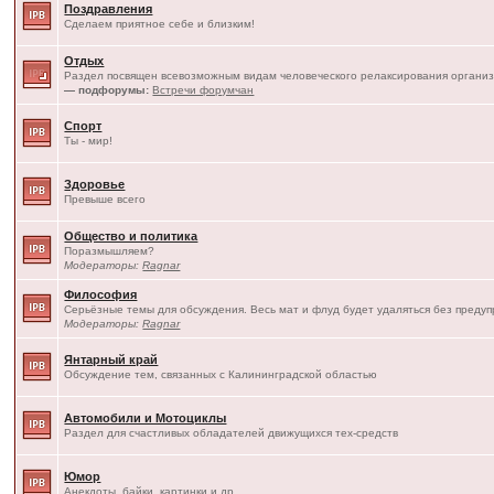
Поздравления
Сделаем приятное себе и близким!
Отдых
Раздел посвящен всевозможным видам человеческого релаксирования организ
— подфорумы:
Встречи форумчан
Спорт
Ты - мир!
Здоровье
Превыше всего
Общество и политика
Поразмышляем?
Модераторы:
Ragnar
Философия
Серьёзные темы для обсуждения. Весь мат и флуд будет удаляться без преду
Модераторы:
Ragnar
Янтарный край
Обсуждение тем, связанных с Калининградской областью
Автомобили и Мотоциклы
Раздел для счастливых обладателей движущихся тех-средств
Юмор
Анекдоты, байки, картинки и др.