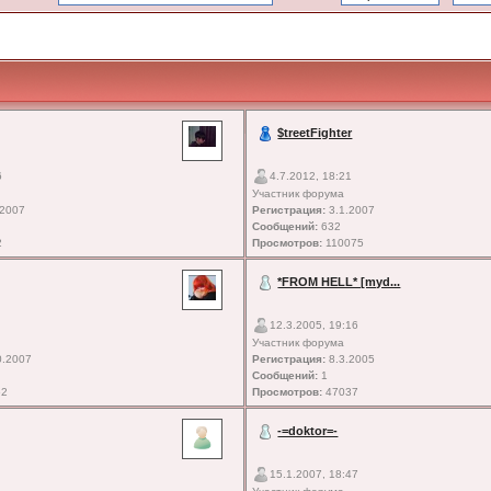
$treetFighter
6
4.7.2012, 18:21
Участник форума
.2007
Регистрация:
3.1.2007
Сообщений:
632
2
Просмотров:
110075
*FROM HELL* [myd...
12.3.2005, 19:16
Участник форума
0.2007
Регистрация:
8.3.2005
Сообщений:
1
62
Просмотров:
47037
-=doktor=-
15.1.2007, 18:47