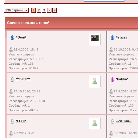
136 страниц
1
2
3
>
»
Список пользователей
#Den#
#staiz#
22.4.2009, 18:41
29.10.2008, 0:4
Участник форума
Участник форума
Регистрация:
5.1.2007
Регистрация:
26.5
Сообщений:
153
Сообщений:
11
Просмотров:
61877
Просмотров:
7568
***beta***
*babka*
17.10.2010, 20:31
17.4.2010, 8:27
Участник форума
Участник форума
Регистрация:
21.2.2010
Регистрация:
27.1
Сообщений:
1
Сообщений:
130
Просмотров:
48752
Просмотров:
1179
*LEDI*
--спЛин--
2.7.2007, 9:41
6.6.2009, 16:30