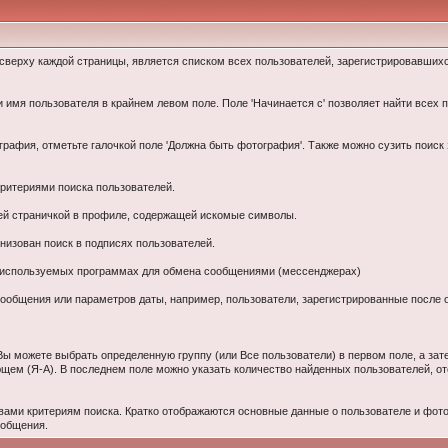
 сверху каждой страницы, является списком всех пользователей, зарегистрировавших
 имя пользователя в крайнем левом поле. Поле 'Начинается с' позволяет найти всех п
графия, отметьте галочкой поле 'Должна быть фотография'. Также можно сузить поиск 
критериями поиска пользователей.
ней страничкой в профиле, содержащей искомые символы.
низован поиск в подписях пользователей.
х используемых программах для обмена сообщениями (мессенджерах)
о сообщения или параметров даты, например, пользователи, зарегистрированные после
 Вы можете выбрать определенную группу (или Все пользователи) в первом поле, а за
ающем (Я-А). В последнем поле можно указать количество найденных пользователей, о
ами критериям поиска. Кратко отображаются основные данные о пользователе и фото,
ообщения.