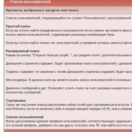
Список пользователей
Просмотр выбранного раздела или поиск
Список пользователей, открывающийся по ссылке 'Пользователи', расположенной
Простой поиск
Если вы хотите найти определенного пользователя по его имени, вы можете ввести
искать имена пользователей, содержащие указанную комбинацию букв.
Если вы хотите найти только тех пользователей, в профиле которых имеется фото
Расширенный поиск
Нажав на кнопку "Открыть больше опций...", вы увидите поля с дополнительными 
Домашняя страничка содержит: будет организован поиск пользователей с домаш
Подпись содержит: по аналогии с полем Домашняя страничка содержит, будет орга
Мессенджеры: В данном поле вы можете искать имена пользователей в основны
Диапазон сообщений и дат: Позволяет сузить поиск за счет указания конкретног
количества сообщений.
Сортировка
Сразу же под полем поиска расположен набор полей для сортировки результатов.
или Рейтингу (если он включен) либо в возрастающем порядке (А-Я), или в убыв
Список пользователей
Внизу расположены краткие профили пользователей, соответствующих заданным в
его полный профиль, добавить его как друга, отослать ему ЛС или найти все его с