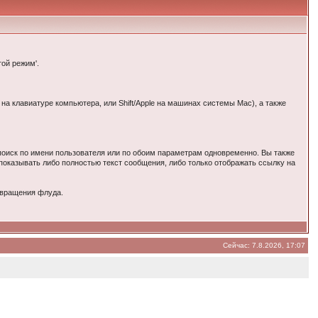
той режим'.
на клавиатуре компьютера, или Shift/Apple на машинах системы Mac), а также
 поиск по имени пользователя или по обоим параметрам одновременно. Вы также
показывать либо полностью текст сообщения, либо только отображать ссылку на
отвращения флуда.
Сейчас: 7.8.2026, 17:07