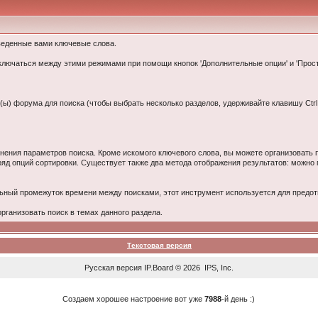
веденные вами ключевые слова.
еключаться между этими режимами при помощи кнопок 'Дополнительные опции' и 'Прос
(ы) форума для поиска (чтобы выбрать несколько разделов, удерживайте клавишу Ctrl 
нения параметров поиска. Кроме искомого ключевого слова, вы можете организовать
ряд опций сортировки. Существует также два метода отображения результатов: можно 
ьный промежуток времени между поисками, этот инструмент используется для пред
ганизовать поиск в темах данного раздела.
Текстовая версия
Русская версия
IP.Board
© 2026
IPS, Inc
.
Создаем хорошее настроение вот уже
7988
-й день :)