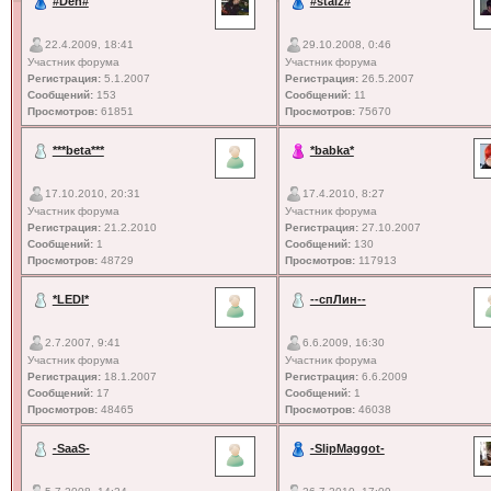
#Den#
#staiz#
22.4.2009, 18:41
29.10.2008, 0:46
Участник форума
Участник форума
Регистрация:
5.1.2007
Регистрация:
26.5.2007
Сообщений:
153
Сообщений:
11
Просмотров:
61851
Просмотров:
75670
***beta***
*babka*
17.10.2010, 20:31
17.4.2010, 8:27
Участник форума
Участник форума
Регистрация:
21.2.2010
Регистрация:
27.10.2007
Сообщений:
1
Сообщений:
130
Просмотров:
48729
Просмотров:
117913
*LEDI*
--спЛин--
2.7.2007, 9:41
6.6.2009, 16:30
Участник форума
Участник форума
Регистрация:
18.1.2007
Регистрация:
6.6.2009
Сообщений:
17
Сообщений:
1
Просмотров:
48465
Просмотров:
46038
-SaaS-
-SlipMaggot-