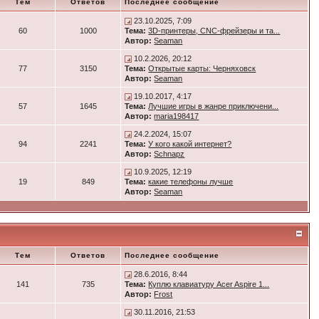
Тем
Ответов
Последнее сообщение
23.10.2025, 7:09
60
1000
Тема:
3D-принтеры, CNC-фрейзеры и та...
Автор:
Seaman
10.2.2026, 20:12
77
3150
Тема:
Открытые карты: Черняховск
Автор:
Seaman
19.10.2017, 4:17
57
1645
Тема:
Лучшие игры в жанре приключени...
Автор:
maria198417
24.2.2024, 15:07
94
2241
Тема:
У кого какой интернет?
Автор:
Schnapz
10.9.2025, 12:19
19
849
Тема:
какие телефоны лучше
Автор:
Seaman
Тем
Ответов
Последнее сообщение
28.6.2016, 8:44
141
735
Тема:
Куплю клавиатуру Acer Aspire 1...
Автор:
Frost
30.11.2016, 21:53