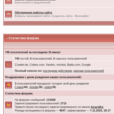
Книга жалоб и предложений.
Обсуждение работы сайта
Вопросы, касающиеся сайта. Создатель сайта - Moonwalker
Статистика форума
745 посетителей за последние 15 минут
745
гостей,
0
пользователей,
0
скрытых пользователей
Crawler.de, Cobion.com, Yandex, msnbot, Baidu.com, Google
Полный список по:
последним действиям
,
именам пользователей
Поздравляем с днем рождения наших пользователей:
3
пользователей празднуют сегодня свой день рождения
Слава
(
46
),
Amelia
(
38
),
udafa
(
38
)
Статистика форума
На форуме сообщений:
133468
Зарегистрировано пользователей:
2715
Приветствуем последнего зарегистрированного по имени
AzazelKa
Рекорд посещаемости форума —
8647
, зафиксирован —
7.11.2025, 18:17