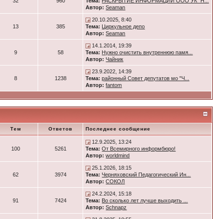
32
960
Тема:
РАСКРЫТИЕ ИНФОРМАЦИИ ООО УК "Н...
Автор:
Seaman
20.10.2025, 8:40
13
385
Тема:
Циркульное депо
Автор:
Seaman
14.1.2014, 19:39
9
58
Тема:
Нужно очистить внутреннюю памя...
Автор:
Чайник
23.9.2022, 14:39
8
1238
Тема:
районный Совет депутатов мо "Ч...
Автор:
fantom
Тем
Ответов
Последнее сообщение
12.9.2025, 13:24
100
5261
Тема:
От Всемирного информбюро!
Автор:
worldmind
25.1.2026, 18:15
62
3974
Тема:
Черняховский Педагогический Ин...
Автор:
СОКОЛ
24.2.2024, 15:18
91
7424
Тема:
Во сколько лет лучше выходить ...
Автор:
Schnapz