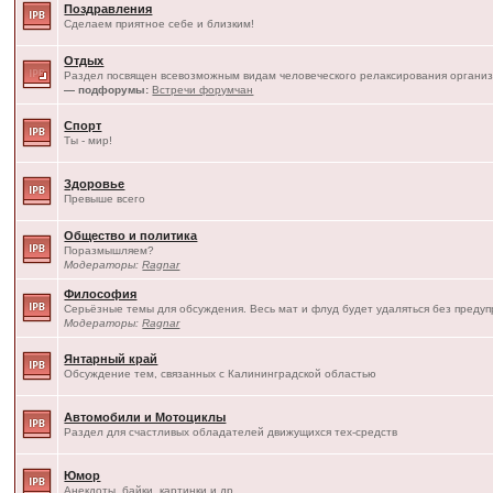
Поздравления
Сделаем приятное себе и близким!
Отдых
Раздел посвящен всевозможным видам человеческого релаксирования организ
— подфорумы:
Встречи форумчан
Спорт
Ты - мир!
Здоровье
Превыше всего
Общество и политика
Поразмышляем?
Модераторы:
Ragnar
Философия
Серьёзные темы для обсуждения. Весь мат и флуд будет удаляться без преду
Модераторы:
Ragnar
Янтарный край
Обсуждение тем, связанных с Калининградской областью
Автомобили и Мотоциклы
Раздел для счастливых обладателей движущихся тех-средств
Юмор
Анекдоты, байки, картинки и др.