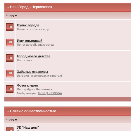
Наш Город - Черняховск
Форум
Пульс города
Новости, события и др.
Ищу товарищей
Поиск друзей, знакомства
Город моего детства
Ностальжи....
Забытые страницы
История - в вопросах и ответах!
Фотогалерея
Инстербург - Черняховск
Модераторы:
ЖРИЦА СОЛНЦА
Связи с общественностью
Форум
УК "Наш дом"