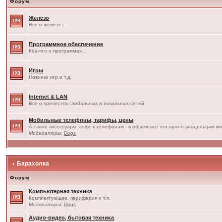
Форум
Железо
Все о железе...
Программное обеспечение
Кое-что о программах...
Игры
Новинки игр и т.д.
Internet & LAN
Все о прелестях глобальных и локальных сетей
Мобильные телефоны, тарифы, цены
А также аксессуары, софт к телефонам - в общем все что нужно владельцам мо
Модераторы:
Dogs
Барахолка
Форум
Компьютерная техника
Комплектующие, периферия и т.п.
Модераторы:
Dogs
Аудио-видео, бытовая техника