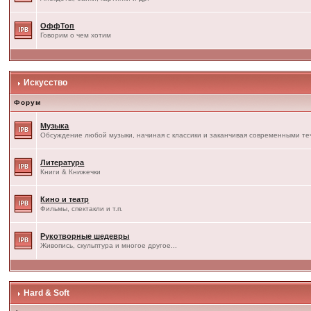
ОффТоп
Говорим о чем хотим
Искусство
Форум
Музыка
Обсуждение любой музыки, начиная с классики и заканчивая современными т
Литература
Книги & Книжечки
Кино и театр
Фильмы, спектакли и т.п.
Рукотворные шедевры
Живопись, скульптура и многое другое...
Hard & Soft