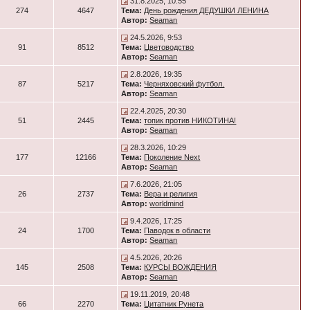
31.8.2025, 10:55
274
4647
Тема:
День рождения ДЕДУШКИ ЛЕНИНА
Автор:
Seaman
24.5.2026, 9:53
91
8512
Тема:
Цветоводство
Автор:
Seaman
2.8.2026, 19:35
87
5217
Тема:
Черняховский футбол.
Автор:
Seaman
22.4.2025, 20:30
51
2445
Тема:
топик против НИКОТИНА!
Автор:
Seaman
28.3.2026, 10:29
177
12166
Тема:
Поколение Next
Автор:
Seaman
7.6.2026, 21:05
26
2737
Тема:
Вера и религия
Автор:
worldmind
9.4.2026, 17:25
24
1700
Тема:
Паводок в области
Автор:
Seaman
4.5.2026, 20:26
145
2508
Тема:
КУРСЫ ВОЖДЕНИЯ
Автор:
Seaman
19.11.2019, 20:48
66
2270
Тема:
Цитатник Рунета