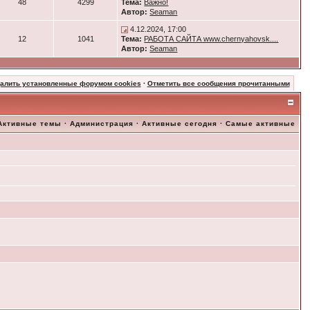
48
4299
Тема:
Важно!
Автор:
Seaman
4.12.2024, 17:00
12
1041
Тема:
РАБОТА САЙТА www.chernyahovsk....
Автор:
Seaman
далить установленные форумом cookies
·
Отметить все сообщения прочитанными
Активные темы
·
Администрация
·
Активные сегодня
·
Самые активные