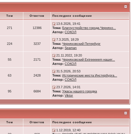
Тем
Ответов
Последнее сообщение
13.6.2026, 19:41
271
12386
Тема:
Благоустройство города Черняхо...
Автор:
СОКОЛ
7.3.2025, 18:29
224
3237
Тема:
Черняховский Петербург
Автор:
Seaman
21.11.2022, 19:20
55
2171
Тема:
Черняховский Extreeeeem нашег...
Автор:
СОКОЛ
31.5.2026, 20:53
63
2428
Тема:
Исторические места Инстербурга...
Автор:
СОКОЛ
23.7.2026, 14:01
95
6684
Тема:
Ужасы нашего городка
Автор:
Viktor
Тем
Ответов
Последнее сообщение
1.12.2019, 12:40