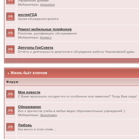
Управление домами
Модераторы:
Upravdom
инстерГОД
Архив обсуждения проекта
Ремонт мобильных телефонов
Разлочка, русификация, обслуживание
Модераторы:
format:c
Депутаты ГорСовета
Отчёты о деятельности депутатов и обсуждение работы Черняховской думы
Жизнь бьёт ключом
Форум
Мои новости
С Вами произошло сегодня что-то особенное или памятное? Тогда Вам сюда!
Образование
Все о прелестях учебы в любых видах образовательных учреждений :)
Модераторы:
Зенитовец
Любовь
Как много в этом слове...