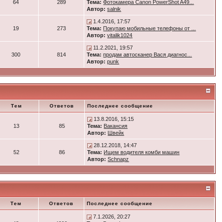
64
289
Тема:
Фотокамера Canon PowerShot A49...
Автор:
salnik
1.4.2016, 17:57
19
273
Тема:
Покупаю мобильные телефоны от ...
Автор:
vitalik1024
11.2.2021, 19:57
300
814
Тема:
продам автосканер Вася диагнос...
Автор:
punk
Тем
Ответов
Последнее сообщение
13.8.2016, 15:15
13
85
Тема:
Вакансия
Автор:
Швейк
28.12.2018, 14:47
52
86
Тема:
Ищем водителя комби машин
Автор:
Schnapz
Тем
Ответов
Последнее сообщение
7.1.2026, 20:27