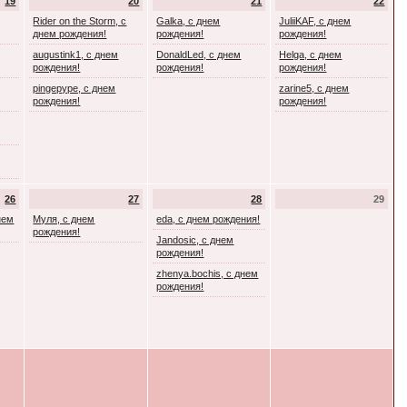
19
20
21
22
Rider on the Storm, с
Galka, с днем
JuliiKAF, с днем
днем рождения!
рождения!
рождения!
augustink1, с днем
DonaldLed, с днем
Helga, с днем
рождения!
рождения!
рождения!
pingepype, с днем
zarine5, с днем
рождения!
рождения!
26
27
28
29
днем
Муля, с днем
eda, с днем рождения!
рождения!
Jandosic, с днем
рождения!
zhenya.bochis, с днем
рождения!