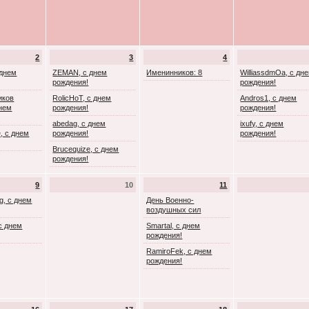
2
3
4
 днем
ZEMAN, с днем
Именинников: 8
WilliassdmOa, с дн
рождения!
рождения!
иков
RolicHoT, с днем
Andros1, с днем
днем
рождения!
рождения!
abedag, с днем
ixufy, с днем
, с днем
рождения!
рождения!
Brucequize, с днем
рождения!
9
10
11
g, с днем
День Военно-
воздушных сил
с днем
Smartal, с днем
рождения!
RamiroFek, с днем
рождения!