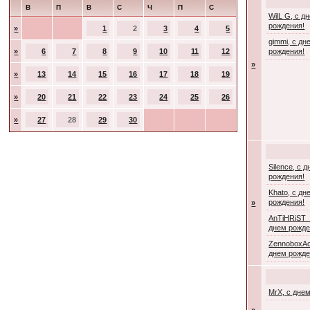
В
П
В
С
Ч
П
С
WilL G, с д
рождения!
»
1
2
3
4
5
gimmi, с дн
»
6
7
8
9
10
11
12
рождения!
»
»
13
14
15
16
17
18
19
»
20
21
22
23
24
25
26
»
27
28
29
30
Silence, с 
рождения!
Khato, с дн
рождения!
»
AnTiHRiST_
днем рожде
ZennoboxAc
днем рожде
MrX, с дне