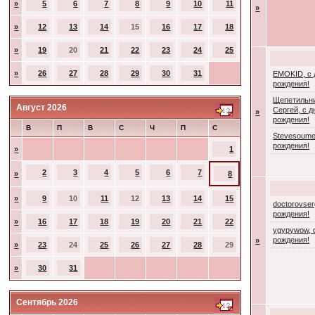
»
5
6
7
8
9
10
11
»
»
12
13
14
15
16
17
18
»
19
20
21
22
23
24
25
»
26
27
28
29
30
31
EMOKID, с
рождения!
Щепетильн
Август 2026
Сергей, с 
»
рождения!
В
П
В
С
Ч
П
С
Stevesoume
рождения!
»
1
2
3
4
5
6
7
»
8
»
9
10
11
12
13
14
15
doctorovser
рождения!
»
16
17
18
19
20
21
22
ygypywow, 
рождения!
»
»
23
24
25
26
27
28
29
»
30
31
Сентябрь 2026