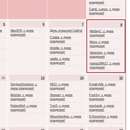
рождения!
Canis_Lupus, с днем
рождения!
5
6
7
8
ем
Alex878, с днем
День открытия Сайта!
МёбиуС, с днем
рождения!
рождения!
Слава, с днем
рождения!
Mora, с днем
рождения!
Amelia, с днем
рождения!
Vaneskin, с днем
рождения!
udafa, с днем
рождения!
maria198417, с днем
рождения!
12
13
14
15
SergiusDominus, с
NEO, с днем
FreakyMe, с днем
днем рождения!
рождения!
рождения!
Mosher, с днем
Stewart, с днем
Free'ky, с днем
рождения!
рождения!
рождения!
RobertNof, с днем
TunS, с днем
mozharik, с днем
рождения!
рождения!
рождения!
WoureherKes, с днем
D.Koreshov, с днем
рождения!
рождения!