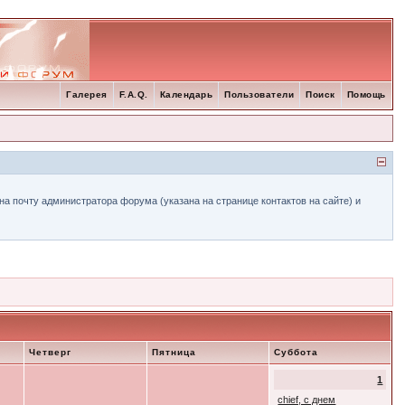
Галерея
F.A.Q.
Календарь
Пользователи
Поиск
Помощь
а почту администратора форума (указана на странице контактов на сайте) и
Четверг
Пятница
Суббота
1
chief, с днем