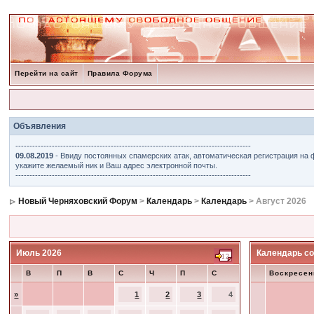
Перейти на сайт
Правила Форума
Объявления
------------------------------------------------------------------------------------
09.08.2019
- Ввиду постоянных спамерских атак, автоматическая регистрация на 
укажите желаемый ник и Ваш адрес электронной почты.
------------------------------------------------------------------------------------
Новый Черняховский Форум
>
Календарь
>
Календарь
> Август 2026
Июль 2026
Календарь со
В
П
В
С
Ч
П
С
Воскресен
»
1
2
3
4