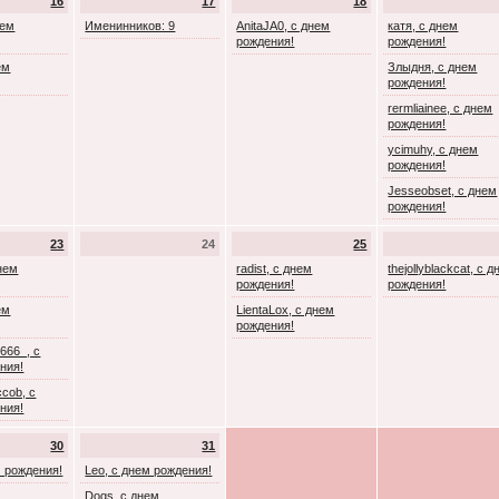
16
17
18
нем
Именинников: 9
AnitaJA0, с днем
катя, с днем
рождения!
рождения!
ем
Злыдня, с днем
рождения!
rermliainee, с днем
рождения!
ycimuhy, с днем
рождения!
Jesseobset, с днем
рождения!
23
24
25
днем
radist, с днем
thejollyblackcat, с 
рождения!
рождения!
ем
LientaLox, с днем
рождения!
666_, с
ния!
cob, с
ния!
30
31
м рождения!
Leo, с днем рождения!
Dogs, с днем