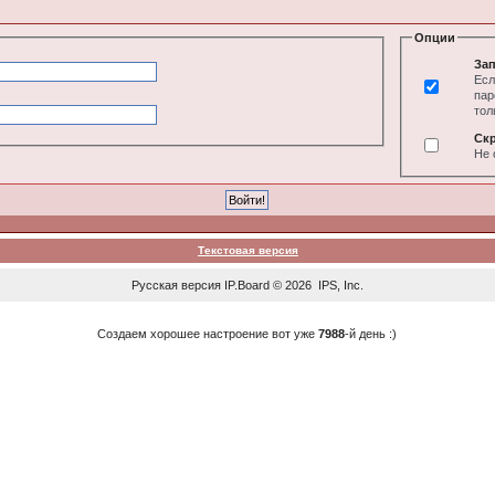
Опции
Зап
Есл
пар
тол
Ск
Не 
Текстовая версия
Русская версия
IP.Board
© 2026
IPS, Inc
.
Создаем хорошее настроение вот уже
7988
-й день :)