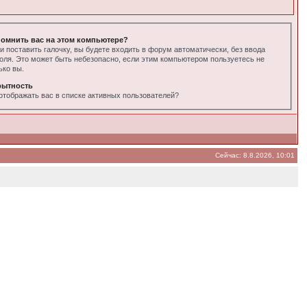
омнить вас на этом компьютере?
и поставить галочку, вы будете входить в форум автоматически, без ввода
оля. Это может быть небезопасно, если этим компьютером пользуетесь не
ько вы.
рытность
отображать вас в списке активных пользователей?
Сейчас: 8.8.2026, 10:01