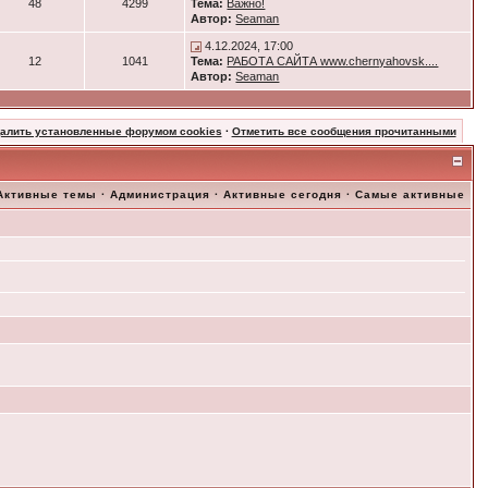
48
4299
Тема:
Важно!
Автор:
Seaman
4.12.2024, 17:00
12
1041
Тема:
РАБОТА САЙТА www.chernyahovsk....
Автор:
Seaman
далить установленные форумом cookies
·
Отметить все сообщения прочитанными
Активные темы
·
Администрация
·
Активные сегодня
·
Самые активные