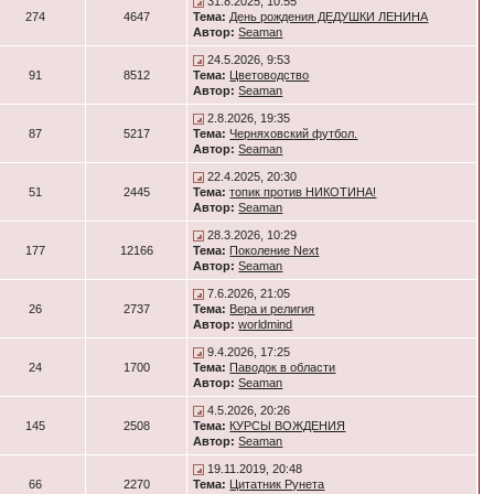
31.8.2025, 10:55
274
4647
Тема:
День рождения ДЕДУШКИ ЛЕНИНА
Автор:
Seaman
24.5.2026, 9:53
91
8512
Тема:
Цветоводство
Автор:
Seaman
2.8.2026, 19:35
87
5217
Тема:
Черняховский футбол.
Автор:
Seaman
22.4.2025, 20:30
51
2445
Тема:
топик против НИКОТИНА!
Автор:
Seaman
28.3.2026, 10:29
177
12166
Тема:
Поколение Next
Автор:
Seaman
7.6.2026, 21:05
26
2737
Тема:
Вера и религия
Автор:
worldmind
9.4.2026, 17:25
24
1700
Тема:
Паводок в области
Автор:
Seaman
4.5.2026, 20:26
145
2508
Тема:
КУРСЫ ВОЖДЕНИЯ
Автор:
Seaman
19.11.2019, 20:48
66
2270
Тема:
Цитатник Рунета