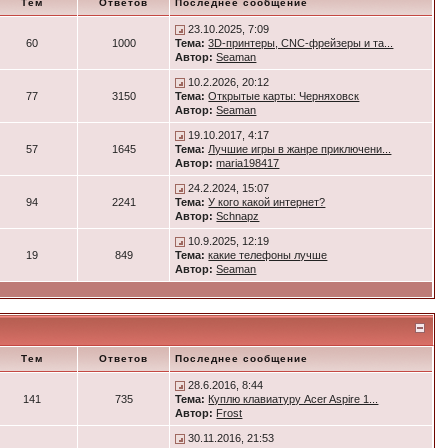
Тем
Ответов
Последнее сообщение
23.10.2025, 7:09
60
1000
Тема:
3D-принтеры, CNC-фрейзеры и та...
Автор:
Seaman
10.2.2026, 20:12
77
3150
Тема:
Открытые карты: Черняховск
Автор:
Seaman
19.10.2017, 4:17
57
1645
Тема:
Лучшие игры в жанре приключени...
Автор:
maria198417
24.2.2024, 15:07
94
2241
Тема:
У кого какой интернет?
Автор:
Schnapz
10.9.2025, 12:19
19
849
Тема:
какие телефоны лучше
Автор:
Seaman
Тем
Ответов
Последнее сообщение
28.6.2016, 8:44
141
735
Тема:
Куплю клавиатуру Acer Aspire 1...
Автор:
Frost
30.11.2016, 21:53