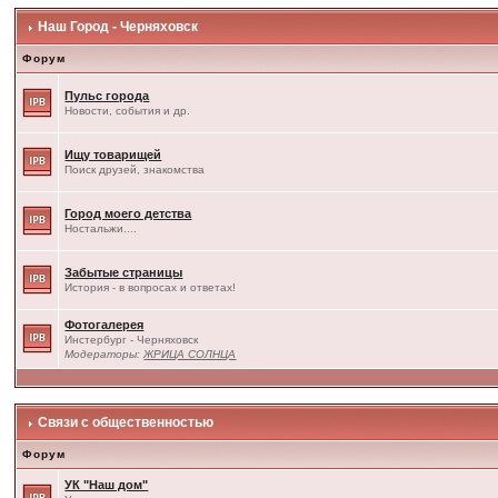
Наш Город - Черняховск
Форум
Пульс города
Новости, события и др.
Ищу товарищей
Поиск друзей, знакомства
Город моего детства
Ностальжи....
Забытые страницы
История - в вопросах и ответах!
Фотогалерея
Инстербург - Черняховск
Модераторы:
ЖРИЦА СОЛНЦА
Связи с общественностью
Форум
УК "Наш дом"