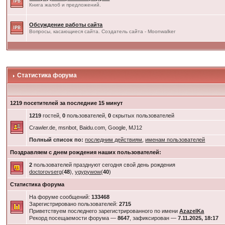
Книга жалоб и предложений.
Обсуждение работы сайта
Вопросы, касающиеся сайта. Создатель сайта - Moonwalker
Статистика форума
1219 посетителей за последние 15 минут
1219
гостей,
0
пользователей,
0
скрытых пользователей
Crawler.de, msnbot, Baidu.com, Google, MJ12
Полный список по:
последним действиям
,
именам пользователей
Поздравляем с днем рождения наших пользователей:
2
пользователей празднуют сегодня свой день рождения
doctorovserg
(
48
),
ygypywow
(
40
)
Статистика форума
На форуме сообщений:
133468
Зарегистрировано пользователей:
2715
Приветствуем последнего зарегистрированного по имени
AzazelKa
Рекорд посещаемости форума —
8647
, зафиксирован —
7.11.2025, 18:17