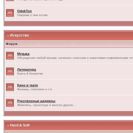
ОффТоп
Говорим о чем хотим
Искусство
Форум
Музыка
Обсуждение любой музыки, начиная с классики и заканчивая современными т
Литература
Книги & Книжечки
Кино и театр
Фильмы, спектакли и т.п.
Рукотворные шедевры
Живопись, скульптура и многое другое...
Hard & Soft