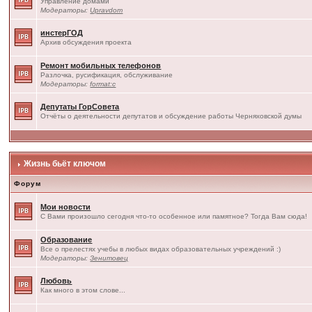
Управление домами
Модераторы:
Upravdom
инстерГОД
Архив обсуждения проекта
Ремонт мобильных телефонов
Разлочка, русификация, обслуживание
Модераторы:
format:c
Депутаты ГорСовета
Отчёты о деятельности депутатов и обсуждение работы Черняховской думы
Жизнь бьёт ключом
Форум
Мои новости
С Вами произошло сегодня что-то особенное или памятное? Тогда Вам сюда!
Образование
Все о прелестях учебы в любых видах образовательных учреждений :)
Модераторы:
Зенитовец
Любовь
Как много в этом слове...