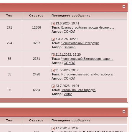
Тем
Ответов
Последнее сообщение
13.6.2026, 19:41
271
12386
Тема:
Благоустройство города Черняхо...
Автор:
СОКОЛ
7.3.2025, 18:29
224
3237
Тема:
Черняховский Петербург
Автор:
Seaman
21.11.2022, 19:20
55
2171
Тема:
Черняховский Extreeeeem нашег...
Автор:
СОКОЛ
31.5.2026, 20:53
63
2428
Тема:
Исторические места Инстербурга...
Автор:
СОКОЛ
23.7.2026, 14:01
95
6684
Тема:
Ужасы нашего городка
Автор:
Viktor
Тем
Ответов
Последнее сообщение
1.12.2019, 12:40