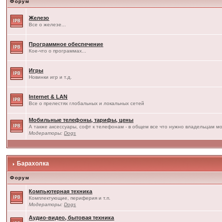
Форум
Железо
Все о железе...
Программное обеспечение
Кое-что о программах...
Игры
Новинки игр и т.д.
Internet & LAN
Все о прелестях глобальных и локальных сетей
Мобильные телефоны, тарифы, цены
А также аксессуары, софт к телефонам - в общем все что нужно владельцам мо
Модераторы:
Dogs
Барахолка
Форум
Компьютерная техника
Комплектующие, периферия и т.п.
Модераторы:
Dogs
Аудио-видео, бытовая техника