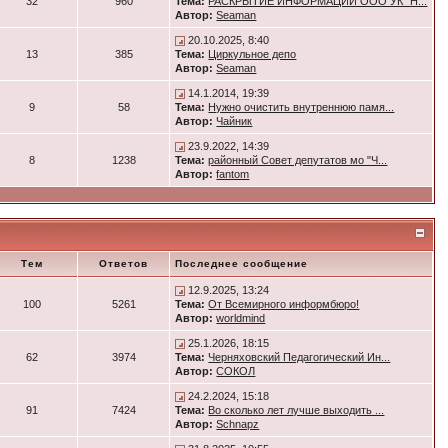
32
960
Тема:
РАСКРЫТИЕ ИНФОРМАЦИИ ООО УК "Н...
Автор:
Seaman
20.10.2025, 8:40
13
385
Тема:
Циркульное депо
Автор:
Seaman
14.1.2014, 19:39
9
58
Тема:
Нужно очистить внутреннюю памя...
Автор:
Чайник
23.9.2022, 14:39
8
1238
Тема:
районный Совет депутатов мо "Ч...
Автор:
fantom
Тем
Ответов
Последнее сообщение
12.9.2025, 13:24
100
5261
Тема:
От Всемирного информбюро!
Автор:
worldmind
25.1.2026, 18:15
62
3974
Тема:
Черняховский Педагогический Ин...
Автор:
СОКОЛ
24.2.2024, 15:18
91
7424
Тема:
Во сколько лет лучше выходить ...
Автор:
Schnapz