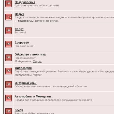
Поздравления
Сделаем приятное себе и близким!
Отдых
Раздел посвящен всевозможным видам человеческого релаксирования организ
— подфорумы:
Встречи форумчан
Спорт
Ты - мир!
Здоровье
Превыше всего
Общество и политика
Поразмышляем?
Модераторы:
Ragnar
Философия
Серьёзные темы для обсуждения. Весь мат и флуд будет удаляться без преду
Модераторы:
Ragnar
Янтарный край
Обсуждение тем, связанных с Калининградской областью
Автомобили и Мотоциклы
Раздел для счастливых обладателей движущихся тех-средств
Юмор
Анекдоты, байки, картинки и др.