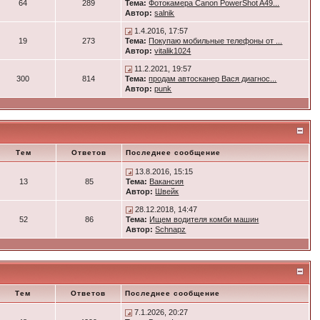
64
289
Тема:
Фотокамера Canon PowerShot A49...
Автор:
salnik
1.4.2016, 17:57
19
273
Тема:
Покупаю мобильные телефоны от ...
Автор:
vitalik1024
11.2.2021, 19:57
300
814
Тема:
продам автосканер Вася диагнос...
Автор:
punk
Тем
Ответов
Последнее сообщение
13.8.2016, 15:15
13
85
Тема:
Вакансия
Автор:
Швейк
28.12.2018, 14:47
52
86
Тема:
Ищем водителя комби машин
Автор:
Schnapz
Тем
Ответов
Последнее сообщение
7.1.2026, 20:27