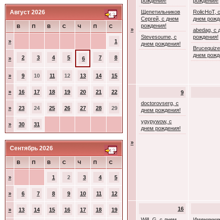
рождения!
рождения!
Август 2026
Щепетильников
RolicHoT, 
Сергей, с днем
днем рожд
рождения!
В
П
В
С
Ч
П
С
»
abedag, с 
Stevesoume, с
рождения!
»
1
днем рождения!
Brucequize
днем рожд
2
3
4
5
7
8
»
6
»
9
10
11
12
13
14
15
»
16
17
18
19
20
21
22
9
doctorovserg, с
»
23
24
25
26
27
28
29
днем рождения!
ygypywow, с
»
30
31
днем рождения!
»
Сентябрь 2026
В
П
В
С
Ч
П
С
»
1
2
3
4
5
»
6
7
8
9
10
11
12
16
»
13
14
15
16
17
18
19
WilL G, с днем
Именинник