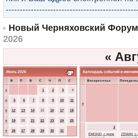
-----------------------------------------------
Новый Черняховский Форум
2026
«
Авг
Июль 2026
Календарь событий и именин
В
П
В
С
Ч
П
С
Воскресенье
Понедель
»
1
2
3
4
»
5
6
7
8
9
10
11
»
»
12
13
14
15
16
17
18
»
19
20
21
22
23
24
25
2
»
26
27
28
29
30
31
EMOKID, с днем
ZEMAN, с 