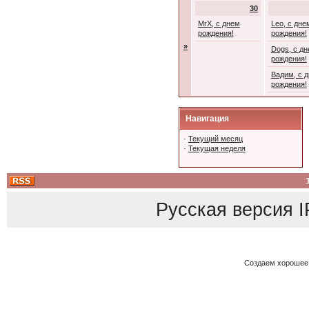
30
MrX, с днем
Leo, с дне
рождения!
рождения!
»
Dogs, с д
рождения!
Вадим, с 
рождения!
Навигация
·
Текущий месяц
·
Текущая неделя
Русская версия
I
Создаем хорошее