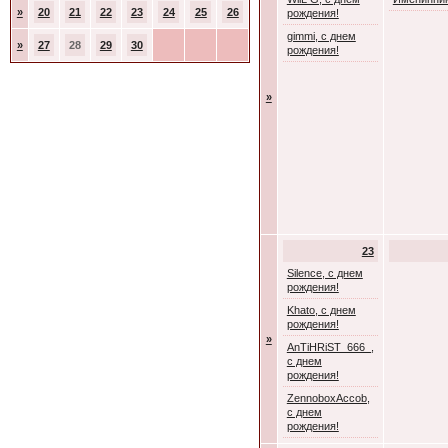
»
20
21
22
23
24
25
26
рождения!
gimmi, с днем
»
27
28
29
30
рождения!
»
23
Silence, с днем
рождения!
Khato, с днем
рождения!
»
AnTiHRiST_666_,
с днем
рождения!
ZennoboxAccob,
с днем
рождения!