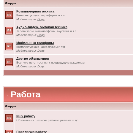
Форум
Компьютерная техника
Комплектующие, периферия и т.п.
Модераторы:
Dogs
Аудио-видео, бытовая техника
Телевизоры, магнитофоны, акустика и т.п.
Модераторы:
Dogs
Мобильные телефоны
Комплектующие, аксессуары и т.п.
Модераторы:
Dogs
Другие объявления
Все, что не относится к предыдущим разделам
Модераторы:
Dogs
Работа
Форум
Ищу работу
Объявления о поиске работы, резюме и пр.
Предлагаю работу