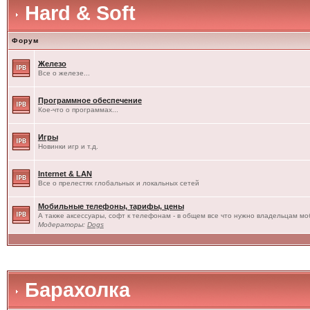
Hard & Soft
Форум
Железо
Все о железе...
Программное обеспечение
Кое-что о программах...
Игры
Новинки игр и т.д.
Internet & LAN
Все о прелестях глобальных и локальных сетей
Мобильные телефоны, тарифы, цены
А также аксессуары, софт к телефонам - в общем все что нужно владельцам моб
Модераторы:
Dogs
Барахолка