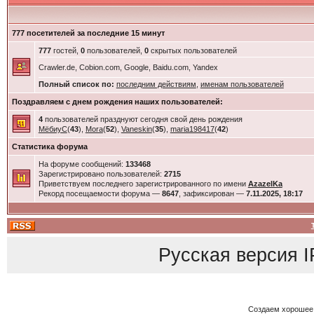
777 посетителей за последние 15 минут
777
гостей,
0
пользователей,
0
скрытых пользователей
Crawler.de, Cobion.com, Google, Baidu.com, Yandex
Полный список по:
последним действиям
,
именам пользователей
Поздравляем с днем рождения наших пользователей:
4
пользователей празднуют сегодня свой день рождения
МёбиуС
(
43
),
Mora
(
52
),
Vaneskin
(
35
),
maria198417
(
42
)
Статистика форума
На форуме сообщений:
133468
Зарегистрировано пользователей:
2715
Приветствуем последнего зарегистрированного по имени
AzazelKa
Рекорд посещаемости форума —
8647
, зафиксирован —
7.11.2025, 18:17
Русская версия
I
Создаем хорошее