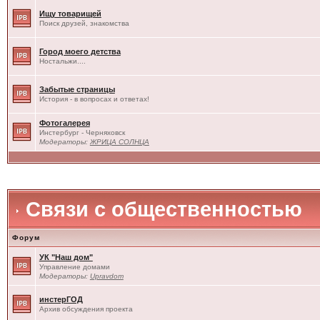
Ищу товарищей
Поиск друзей, знакомства
Город моего детства
Ностальжи....
Забытые страницы
История - в вопросах и ответах!
Фотогалерея
Инстербург - Черняховск
Модераторы:
ЖРИЦА СОЛНЦА
Связи с общественностью
Форум
УК "Наш дом"
Управление домами
Модераторы:
Upravdom
инстерГОД
Архив обсуждения проекта