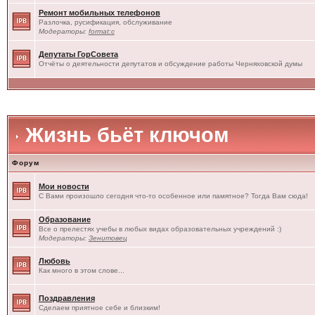
Ремонт мобильных телефонов
Разлочка, русификация, обслуживание
Модераторы:
format:c
Депутаты ГорСовета
Отчёты о деятельности депутатов и обсуждение работы Черняховской думы
Жизнь бьёт ключом
Форум
Мои новости
С Вами произошло сегодня что-то особенное или памятное? Тогда Вам сюда!
Образование
Все о прелестях учебы в любых видах образовательных учреждений :)
Модераторы:
Зенитовец
Любовь
Как много в этом слове...
Поздравления
Сделаем приятное себе и близким!