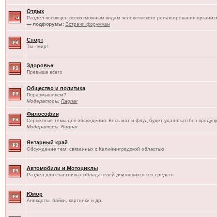
Отдых
Раздел посвящен всевозможным видам человеческого релаксирования организм
— подфорумы:
Встречи форумчан
Спорт
Ты - мир!
Здоровье
Превыше всего
Общество и политика
Поразмышляем?
Модераторы:
Ragnar
Философия
Серьёзные темы для обсуждения. Весь мат и флуд будет удаляться без предуп
Модераторы:
Ragnar
Янтарный край
Обсуждение тем, связанных с Калининградской областью
Автомобили и Мотоциклы
Раздел для счастливых обладателей движущихся тех-средств
Юмор
Анекдоты, байки, картинки и др.