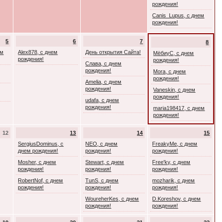
рождения!
Canis_Lupus, с днем
рождения!
5
6
7
8
ем
Alex878, с днем
День открытия Сайта!
МёбиуС, с днем
рождения!
рождения!
Слава, с днем
рождения!
Mora, с днем
рождения!
Amelia, с днем
рождения!
Vaneskin, с днем
рождения!
udafa, с днем
рождения!
maria198417, с днем
рождения!
12
13
14
15
SergiusDominus, с
NEO, с днем
FreakyMe, с днем
днем рождения!
рождения!
рождения!
Mosher, с днем
Stewart, с днем
Free'ky, с днем
рождения!
рождения!
рождения!
RobertNof, с днем
TunS, с днем
mozharik, с днем
рождения!
рождения!
рождения!
WoureherKes, с днем
D.Koreshov, с днем
рождения!
рождения!