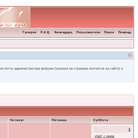
Галерея
F.A.Q.
Календарь
Пользователи
Поиск
Помощь
а почту администратора форума (указана на странице контактов на сайте) и
Четверг
Пятница
Суббота
1
chief, с днем