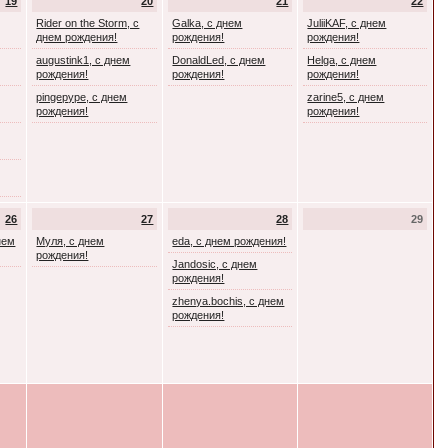
19
20
21
22
Rider on the Storm, с
Galka, с днем
JuliiKAF, с днем
днем рождения!
рождения!
рождения!
augustink1, с днем
DonaldLed, с днем
Helga, с днем
рождения!
рождения!
рождения!
pingepype, с днем
zarine5, с днем
рождения!
рождения!
26
27
28
29
днем
Муля, с днем
eda, с днем рождения!
рождения!
Jandosic, с днем
рождения!
zhenya.bochis, с днем
рождения!