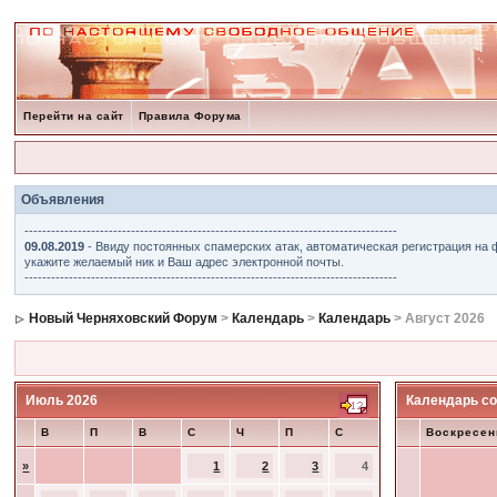
Перейти на сайт
Правила Форума
Объявления
------------------------------------------------------------------------------------
09.08.2019
- Ввиду постоянных спамерских атак, автоматическая регистрация на 
укажите желаемый ник и Ваш адрес электронной почты.
------------------------------------------------------------------------------------
Новый Черняховский Форум
>
Календарь
>
Календарь
> Август 2026
Июль 2026
Календарь со
В
П
В
С
Ч
П
С
Воскресен
»
1
2
3
4