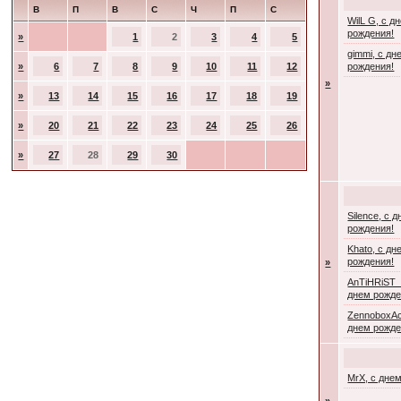
В
П
В
С
Ч
П
С
WilL G, с д
рождения!
»
1
2
3
4
5
gimmi, с дн
»
6
7
8
9
10
11
12
рождения!
»
»
13
14
15
16
17
18
19
»
20
21
22
23
24
25
26
»
27
28
29
30
Silence, с 
рождения!
Khato, с дн
рождения!
»
AnTiHRiST_
днем рожде
ZennoboxAc
днем рожде
MrX, с дне