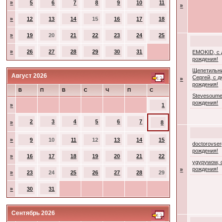
»
5
6
7
8
9
10
11
»
»
12
13
14
15
16
17
18
»
19
20
21
22
23
24
25
»
26
27
28
29
30
31
EMOKID, с
рождения!
Щепетильн
Август 2026
Сергей, с 
»
рождения!
В
П
В
С
Ч
П
С
Stevesoume
рождения!
»
1
2
3
4
5
6
7
»
8
»
9
10
11
12
13
14
15
doctorovser
рождения!
»
16
17
18
19
20
21
22
ygypywow, 
рождения!
»
»
23
24
25
26
27
28
29
»
30
31
Сентябрь 2026