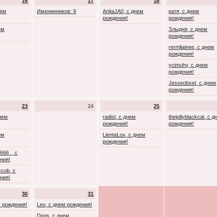
16
17
18
нем
Именинников: 9
AnitaJA0, с днем
катя, с днем
рождения!
рождения!
ем
Злыдня, с днем
рождения!
rermliainee, с днем
рождения!
ycimuhy, с днем
рождения!
Jesseobset, с днем
рождения!
23
24
25
днем
radist, с днем
thejollyblackcat, с 
рождения!
рождения!
ем
LientaLox, с днем
рождения!
666_, с
ния!
cob, с
ния!
30
31
м рождения!
Leo, с днем рождения!
Dogs, с днем