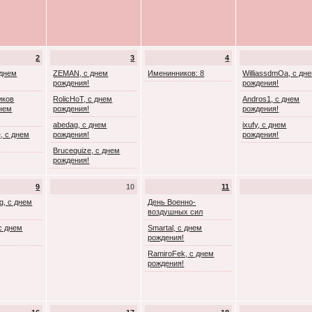
2
3
4
 днем
ZEMAN, с днем
Именинников: 8
WilliassdmOa, с дн
рождения!
рождения!
иков
RolicHoT, с днем
Andros1, с днем
днем
рождения!
рождения!
abedag, с днем
ixufy, с днем
, с днем
рождения!
рождения!
Brucequize, с днем
рождения!
9
10
11
g, с днем
День Военно-
воздушных сил
с днем
Smartal, с днем
рождения!
RamiroFek, с днем
рождения!