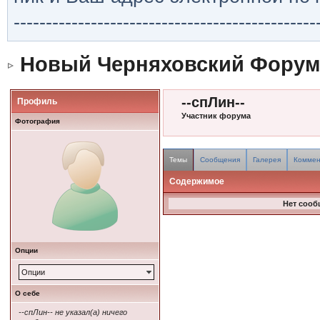
-----------------------------------------------
Новый Черняховский Форум
--спЛин--
Профиль
Участник форума
Фотография
Темы
Сообщения
Галерея
Коммен
Содержимое
Нет сооб
Опции
Опции
О себе
--спЛин-- не указал(а) ничего