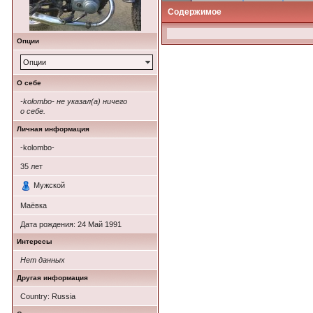
Содержимое
Опции
Опции
О себе
-kolombo- не указал(а) ничего
о себе.
Личная информация
-kolombo-
35
лет
Мужской
Маёвка
Дата рождения:
24 Май 1991
Интересы
Нет данных
Другая информация
Country: Russia