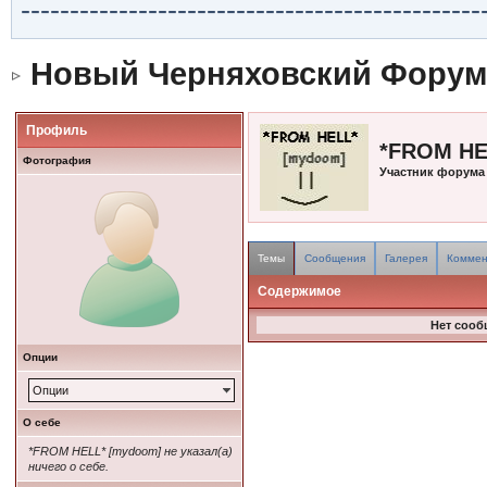
-----------------------------------------------
Новый Черняховский Форум
Профиль
*FROM HE
Фотография
Участник форума
Темы
Сообщения
Галерея
Коммен
Содержимое
Нет сооб
Опции
Опции
О себе
*FROM HELL* [mydoom] не указал(а)
ничего о себе.