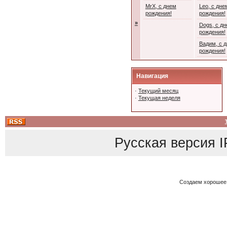
MrX, с днем
Leo, с дне
рождения!
рождения!
»
Dogs, с д
рождения!
Вадим, с 
рождения!
Навигация
·
Текущий месяц
·
Текущая неделя
Русская версия
I
Создаем хорошее