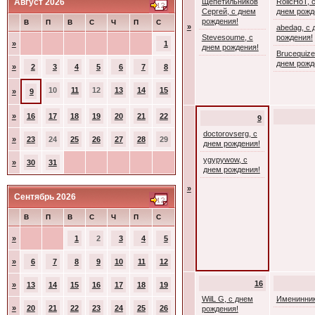
Август 2026
Щепетильников
RolicHoT, 
Сергей, с днем
днем рожд
рождения!
В
П
В
С
Ч
П
С
»
abedag, с 
Stevesoume, с
рождения!
»
1
днем рождения!
Brucequize
днем рожд
»
2
3
4
5
6
7
8
10
11
12
13
14
15
»
9
»
16
17
18
19
20
21
22
9
doctorovserg, с
»
23
24
25
26
27
28
29
днем рождения!
ygypywow, с
»
30
31
днем рождения!
»
Сентябрь 2026
В
П
В
С
Ч
П
С
»
1
2
3
4
5
»
6
7
8
9
10
11
12
16
»
13
14
15
16
17
18
19
WilL G, с днем
Именинник
»
20
21
22
23
24
25
26
рождения!