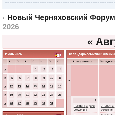
-----------------------------------------------
Новый Черняховский Форум
2026
«
Авг
Июль 2026
Календарь событий и именин
В
П
В
С
Ч
П
С
Воскресенье
Понедель
»
1
2
3
4
»
5
6
7
8
9
10
11
»
»
12
13
14
15
16
17
18
»
19
20
21
22
23
24
25
2
»
26
27
28
29
30
31
EMOKID, с днем
ZEMAN, с 
рождения!
рождения!