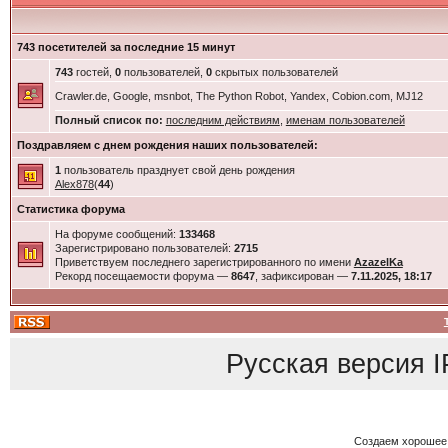
743 посетителей за последние 15 минут
743
гостей,
0
пользователей,
0
скрытых пользователей
Crawler.de, Google, msnbot, The Python Robot, Yandex, Cobion.com, MJ12
Полный список по:
последним действиям
,
именам пользователей
Поздравляем с днем рождения наших пользователей:
1
пользователь празднует свой день рождения
Alex878
(
44
)
Статистика форума
На форуме сообщений:
133468
Зарегистрировано пользователей:
2715
Приветствуем последнего зарегистрированного по имени
AzazelKa
Рекорд посещаемости форума —
8647
, зафиксирован —
7.11.2025, 18:17
Русская версия
I
Создаем хорошее