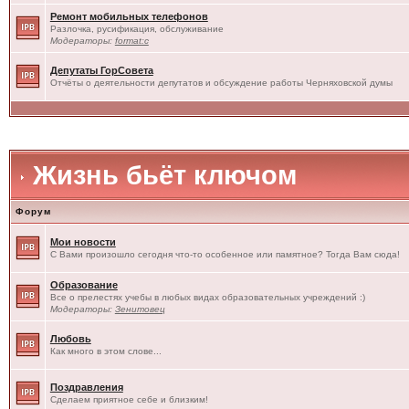
Ремонт мобильных телефонов
Разлочка, русификация, обслуживание
Модераторы:
format:c
Депутаты ГорСовета
Отчёты о деятельности депутатов и обсуждение работы Черняховской думы
Жизнь бьёт ключом
Форум
Мои новости
С Вами произошло сегодня что-то особенное или памятное? Тогда Вам сюда!
Образование
Все о прелестях учебы в любых видах образовательных учреждений :)
Модераторы:
Зенитовец
Любовь
Как много в этом слове...
Поздравления
Сделаем приятное себе и близким!