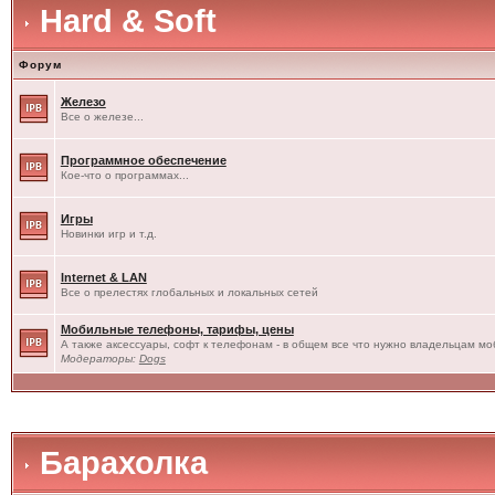
Hard & Soft
Форум
Железо
Все о железе...
Программное обеспечение
Кое-что о программах...
Игры
Новинки игр и т.д.
Internet & LAN
Все о прелестях глобальных и локальных сетей
Мобильные телефоны, тарифы, цены
А также аксессуары, софт к телефонам - в общем все что нужно владельцам моб
Модераторы:
Dogs
Барахолка