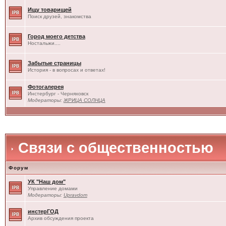
Ищу товарищей
Поиск друзей, знакомства
Город моего детства
Ностальжи....
Забытые страницы
История - в вопросах и ответах!
Фотогалерея
Инстербург - Черняховск
Модераторы:
ЖРИЦА СОЛНЦА
Связи с общественностью
Форум
УК "Наш дом"
Управление домами
Модераторы:
Upravdom
инстерГОД
Архив обсуждения проекта