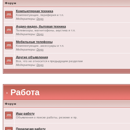
Форум
Компьютерная техника
Комплектующие, периферия и т.п.
Модераторы:
Dogs
Аудио-видео, бытовая техника
Телевизоры, магнитофоны, акустика и т.п.
Модераторы:
Dogs
Мобильные телефоны
Комплектующие, аксессуары и т.п.
Модераторы:
Dogs
Другие объявления
Все, что не относится к предыдущим разделам
Модераторы:
Dogs
Работа
Форум
Ищу работу
Объявления о поиске работы, резюме и пр.
Предлагаю работу