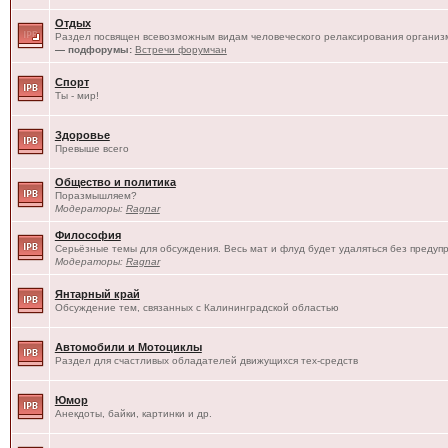
Отдых
Раздел посвящен всевозможным видам человеческого релаксирования организм
— подфорумы:
Встречи форумчан
Спорт
Ты - мир!
Здоровье
Превыше всего
Общество и политика
Поразмышляем?
Модераторы:
Ragnar
Философия
Серьёзные темы для обсуждения. Весь мат и флуд будет удаляться без предуп
Модераторы:
Ragnar
Янтарный край
Обсуждение тем, связанных с Калининградской областью
Автомобили и Мотоциклы
Раздел для счастливых обладателей движущихся тех-средств
Юмор
Анекдоты, байки, картинки и др.