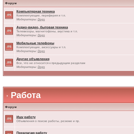
Форум
Компьютерная техника
Комплектующие, периферия и т.п.
Модераторы:
Dogs
Аудио-видео, бытовая техника
Телевизоры, магнитофоны, акустика и т.п.
Модераторы:
Dogs
Мобильные телефоны
Комплектующие, аксессуары и т.п.
Модераторы:
Dogs
Другие объявления
Все, что не относится к предыдущим разделам
Модераторы:
Dogs
Работа
Форум
Ищу работу
Объявления о поиске работы, резюме и пр.
Предлагаю работу