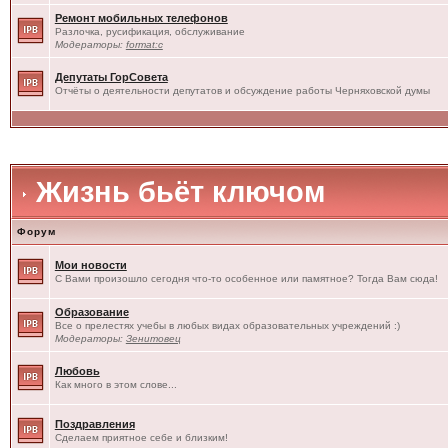
Ремонт мобильных телефонов
Разлочка, русификация, обслуживание
Модераторы:
format:c
Депутаты ГорСовета
Отчёты о деятельности депутатов и обсуждение работы Черняховской думы
Жизнь бьёт ключом
Форум
Мои новости
С Вами произошло сегодня что-то особенное или памятное? Тогда Вам сюда!
Образование
Все о прелестях учебы в любых видах образовательных учреждений :)
Модераторы:
Зенитовец
Любовь
Как много в этом слове...
Поздравления
Сделаем приятное себе и близким!