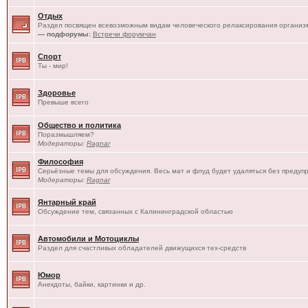
Отдых
Раздел посвящен всевозможным видам человеческого релаксирования организм
— подфорумы:
Встречи форумчан
Спорт
Ты - мир!
Здоровье
Превыше всего
Общество и политика
Поразмышляем?
Модераторы:
Ragnar
Философия
Серьёзные темы для обсуждения. Весь мат и флуд будет удаляться без предуп
Модераторы:
Ragnar
Янтарный край
Обсуждение тем, связанных с Калининградской областью
Автомобили и Мотоциклы
Раздел для счастливых обладателей движущихся тех-средств
Юмор
Анекдоты, байки, картинки и др.