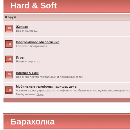
Hard & Soft
Форум
Железо
Все о железе...
Программное обеспечение
Кое-что о программах...
Игры
Новинки игр и т.д.
Internet & LAN
Все о прелестях глобальных и локальных сетей
Мобильные телефоны, тарифы, цены
А также аксессуары, софт к телефонам - в общем все что нужно владельцам моб
Модераторы:
Dogs
Барахолка