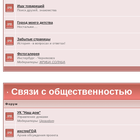
Ищу товарищей
Поиск друзей, знакомства
Город моего детства
Ностальжи....
Забытые страницы
История - в вопросах и ответах!
Фотогалерея
Инстербург - Черняховск
Модераторы:
ЖРИЦА СОЛНЦА
Связи с общественностью
Форум
УК "Наш дом"
Управление домами
Модераторы:
Upravdom
инстерГОД
Архив обсуждения проекта