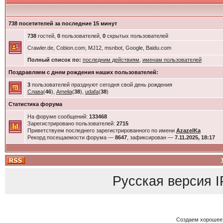
738 посетителей за последние 15 минут
738
гостей,
0
пользователей,
0
скрытых пользователей
Crawler.de, Cobion.com, MJ12, msnbot, Google, Baidu.com
Полный список по:
последним действиям
,
именам пользователей
Поздравляем с днем рождения наших пользователей:
3
пользователей празднуют сегодня свой день рождения
Слава
(
46
),
Amelia
(
38
),
udafa
(
38
)
Статистика форума
На форуме сообщений:
133468
Зарегистрировано пользователей:
2715
Приветствуем последнего зарегистрированного по имени
AzazelKa
Рекорд посещаемости форума —
8647
, зафиксирован —
7.11.2025, 18:17
Русская версия
I
Создаем хорошее