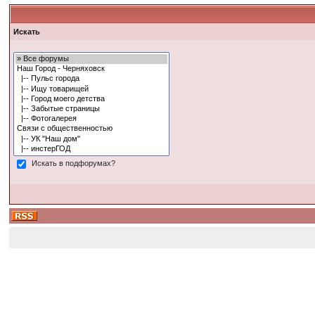
Искать
Искать в подфорумах?